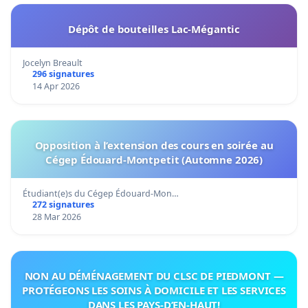
Dépôt de bouteilles Lac-Mégantic
Jocelyn Breault
296 signatures
14 Apr 2026
Opposition à l’extension des cours en soirée au
Cégep Édouard-Montpetit (Automne 2026)
Étudiant(e)s du Cégep Édouard-Mon…
272 signatures
28 Mar 2026
NON AU DÉMÉNAGEMENT DU CLSC DE PIEDMONT —
PROTÉGEONS LES SOINS À DOMICILE ET LES SERVICES
DANS LES PAYS-D’EN-HAUT!