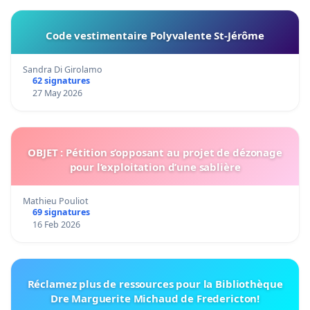
Code vestimentaire Polyvalente St-Jérôme
Sandra Di Girolamo
62 signatures
27 May 2026
OBJET : Pétition s’opposant au projet de dézonage
pour l’exploitation d’une sablière
Mathieu Pouliot
69 signatures
16 Feb 2026
Réclamez plus de ressources pour la Bibliothèque
Dre Marguerite Michaud de Fredericton!