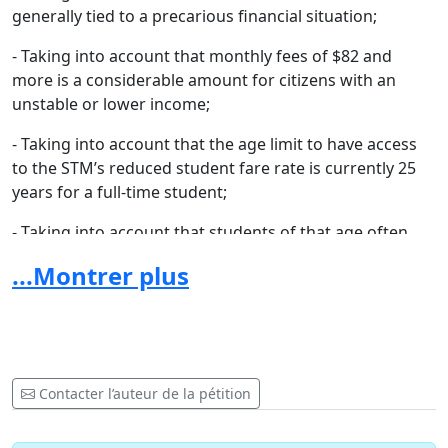
generally tied to a precarious financial situation;
- Taking into account that monthly fees of $82 and
more is a considerable amount for citizens with an
unstable or lower income;
- Taking into account that the age limit to have access
to the STM’s reduced student fare rate is currently 25
years for a full-time student;
- Taking into account that students of that age often
have more important financial responsibilities (for
...Montrer plus
example: parent students, returning adult students,
etc.)
We ask the
Société de Transport de Montréal
to abolish the
age limit to have access to the reduced student rate.
There is no age to invest in one’s education. There
Contacter l’auteur de la pétition
shouldn’t be any age limits to have access to the
student rate.