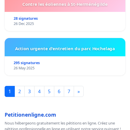
Contre les éoliennes à St-Herménégilde
28 signatures
26 Dec 2025
Action urgente d'entretien du parc Hochelaga
295 signatures
26 May 2025
1
2
3
4
5
6
7
»
Petitionenligne.com
Nous hébergeons gratuitement les pétitions en ligne. Créez une
pétition professionnelle en ligne en utilisant notre service puissant !