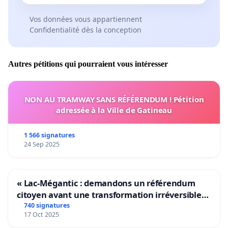
Vos données vous appartiennent
Confidentialité dès la conception
Autres pétitions qui pourraient vous intéresser
NON AU TRAMWAY SANS RÉFÉRENDUM ! Pétition
adressée à la Ville de Gatineau
1 566 signatures
24 Sep 2025
« Lac-Mégantic : demandons un référendum
citoyen avant une transformation irréversible
de notre territoire »
740 signatures
17 Oct 2025