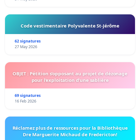
Code vestimentaire Polyvalente St-Jérôme
62 signatures
27 May 2026
OBJET : Pétition s’opposant au projet de dézonage
pour l’exploitation d’une sablière
69 signatures
16 Feb 2026
Réclamez plus de ressources pour la Bibliothèque
Dre Marguerite Michaud de Fredericton!