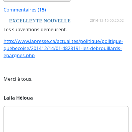
Commentaires (
15
)
2014-12-15 00:20:02
EXCELLENTE NOUVELLE
Les subventions demeurent.
http://www.lapresse.ca/actualites/politique/politique-
quebecoise/201412/14/01-4828191-les-debrouillards-
epargnes.php
Merci à tous.
Laila Héloua