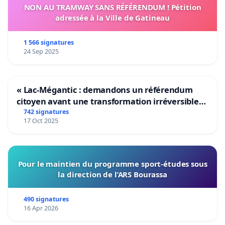
NON AU TRAMWAY SANS RÉFÉRENDUM ! Pétition
adressée à la Ville de Gatineau
1 566 signatures
24 Sep 2025
« Lac-Mégantic : demandons un référendum
citoyen avant une transformation irréversible
de notre territoire »
742 signatures
17 Oct 2025
Pour le maintien du programme sport-études sous
la direction de l’ARS Bourassa
490 signatures
16 Apr 2026