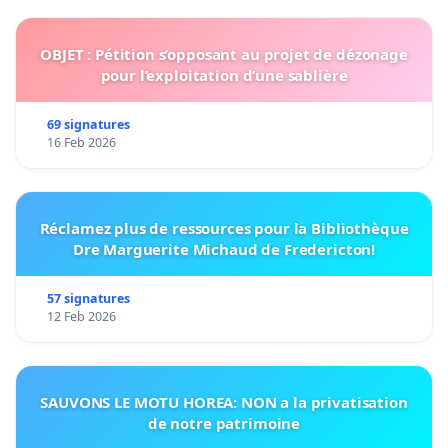
OBJET : Pétition s’opposant au projet de dézonage
pour l’exploitation d’une sablière
69 signatures
16 Feb 2026
Réclamez plus de ressources pour la Bibliothèque
Dre Marguerite Michaud de Fredericton!
57 signatures
12 Feb 2026
SAUVONS LE MOTU HOREA: NON a la privatisation
de notre patrimoine