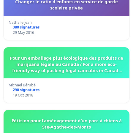
Changer le ratio d'enfants en service de garde
scolaire privée
Nathalie Jean
380 signatures
29 May 2016
Pour un emballage plus écologique des produits de
marijuana légale au Canada / For a more eco-
friendly way of packing legal cannabis in Canada
dispensaries
Michaël Bérubé
290 signatures
19 Oct 2018
Pétition pour l’aménagement d’un parc à chiens à
Ste-Agathe-des-Monts