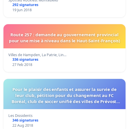
Spotted Rockfest Montebello
292 signatures
19 Jun 2018
Route 257 : demande au gouvernement provincial
pour une mise à niveau dans le Haut-Saint-François)
Villes de Hampden, La Patrie, Lin…
336 signatures
27 Feb 2018
Pour le plaisir des enfants et assurer la survie de
leur club, pétition pour du changement au FC
Boréal, club de soccer unifié des villes de Prévost,
Ste-Adèle, St-Colomban, St-Hippolyte et St-Sauveur
Les Dissidents
346 signatures
22 Aug 2018