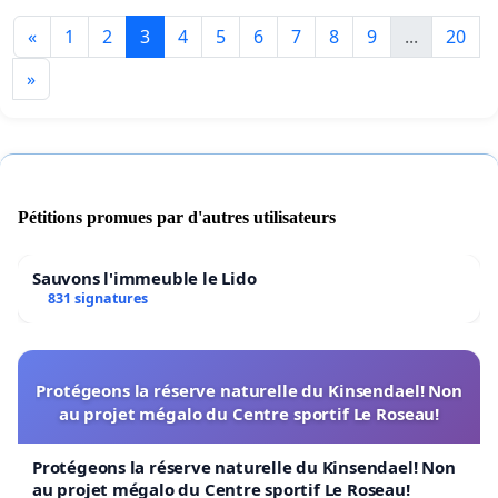
«
1
2
3
4
5
6
7
8
9
...
20
»
Pétitions promues par d'autres utilisateurs
Sauvons l'immeuble le Lido
831 signatures
Protégeons la réserve naturelle du Kinsendael! Non
au projet mégalo du Centre sportif Le Roseau!
Protégeons la réserve naturelle du Kinsendael! Non
au projet mégalo du Centre sportif Le Roseau!