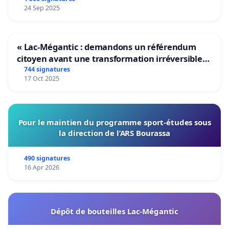
24 Sep 2025
« Lac-Mégantic : demandons un référendum
citoyen avant une transformation irréversible
de notre territoire »
744 signatures
17 Oct 2025
Pour le maintien du programme sport-études sous
la direction de l’ARS Bourassa
490 signatures
16 Apr 2026
Dépôt de bouteilles Lac-Mégantic