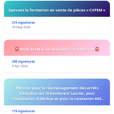
Sauvons la formation en vente de pièces « CVPEM »
215 signatures
29 May 2026
🚨Avoir acces a un lieux pour le modéliste🚨
200 signatures
9 Apr 2026
Pétition pour le réaménagement des arrêts
d’autobus sur le boulevard Laurier, pour
l’installation d’abribus et pour la connexion 805-
802 à établir
119 signatures