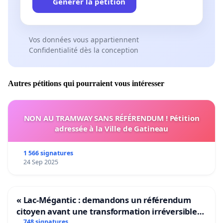
Générer la pétition
Vos données vous appartiennent
Confidentialité dès la conception
Autres pétitions qui pourraient vous intéresser
NON AU TRAMWAY SANS RÉFÉRENDUM ! Pétition
adressée à la Ville de Gatineau
1 566 signatures
24 Sep 2025
« Lac-Mégantic : demandons un référendum
citoyen avant une transformation irréversible
de notre territoire »
748 signatures