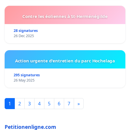
Contre les éoliennes à St-Herménégilde
28 signatures
26 Dec 2025
Action urgente d'entretien du parc Hochelaga
295 signatures
26 May 2025
1
2
3
4
5
6
7
»
Petitionenligne.com