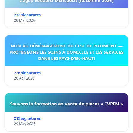
Cégep Édouard-Montpetit (Automne 2026)
272 signatures
28 Mar 2026
NON AU DÉMÉNAGEMENT DU CLSC DE PIEDMONT —
PROTÉGEONS LES SOINS À DOMICILE ET LES SERVICES
DANS LES PAYS-D’EN-HAUT!
226 signatures
20 Apr 2026
Sauvons la formation en vente de pièces « CVPEM »
215 signatures
29 May 2026