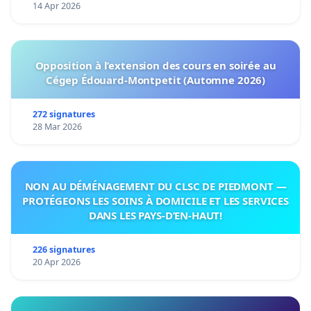
14 Apr 2026
Opposition à l’extension des cours en soirée au
Cégep Édouard-Montpetit (Automne 2026)
272 signatures
28 Mar 2026
NON AU DÉMÉNAGEMENT DU CLSC DE PIEDMONT —
PROTÉGEONS LES SOINS À DOMICILE ET LES SERVICES
DANS LES PAYS-D’EN-HAUT!
226 signatures
20 Apr 2026