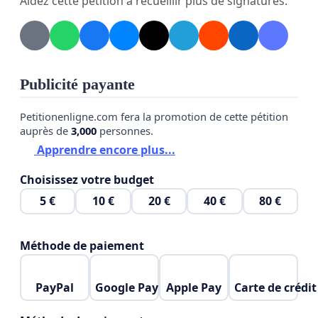
Aidez cette pétition à recueillir plus de signatures.
Et les remplacer par des personnes justes et de
confiance choisi par nous le peuple.
Publicité payante
Petitionenligne.com fera la promotion de cette pétition
auprès de
3,000
personnes.
Apprendre encore plus...
Choisissez votre budget
5 €
10 €
20 €
40 €
80 €
Méthode de paiement
PayPal
Google Pay
Apple Pay
Carte de crédit