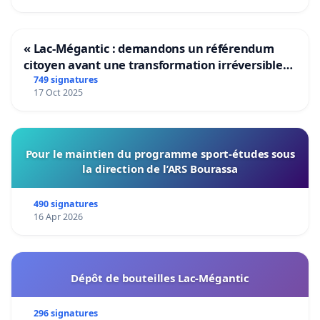
« Lac-Mégantic : demandons un référendum
citoyen avant une transformation irréversible
de notre territoire »
749 signatures
17 Oct 2025
Pour le maintien du programme sport-études sous
la direction de l’ARS Bourassa
490 signatures
16 Apr 2026
Dépôt de bouteilles Lac-Mégantic
296 signatures