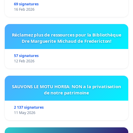
69 signatures
16 Feb 2026
Réclamez plus de ressources pour la Bibliothèque
Dre Marguerite Michaud de Fredericton!
57 signatures
12 Feb 2026
SAUVONS LE MOTU HOREA: NON a la privatisation
de notre patrimoine
2 137 signatures
11 May 2026