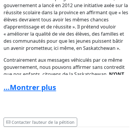
gouvernement a lancé en 2012 une initiative axée sur la
réussite scolaire dans la province en affirmant que « les
élèves devraient tous avoir les mêmes chances
d’apprentissage et de réussite ». Il prétend vouloir
« améliorer la qualité de vie des élèves, des familles et
des communautés pour que les jeunes puissent bâtir
un avenir prometteur, ici même, en Saskatchewan ».
Contrairement aux messages véhiculés par ce même
gouvernement, nous pouvons affirmer sans contredit
que nos enfants, citoyens de la Saskatchewan,
N’ONT
PAS LES MÊMES CHANCES DE RÉUSSITE QUE LA
...Montrer plus
MAJORITÉ.
Est-il acceptable en 2012 :
d’avoir une salle de classe dans une cuisine?
e
de regrouper des élèves de la maternelle à la 10
année dans deux salles de classe?
d’avoir deux portatives qui servent d’école, PAS
Contacter l’auteur de la pétition
D’ÉDIFICE SCOLAIRE adapté aux besoins