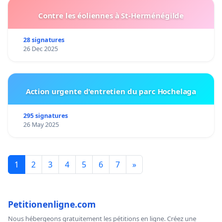
Contre les éoliennes à St-Herménégilde
28 signatures
26 Dec 2025
Action urgente d'entretien du parc Hochelaga
295 signatures
26 May 2025
1
2
3
4
5
6
7
»
Petitionenligne.com
Nous hébergeons gratuitement les pétitions en ligne. Créez une