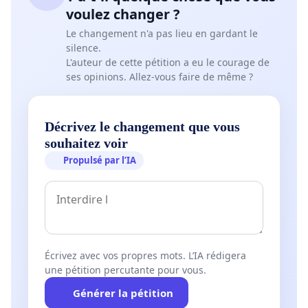
voulez changer ?
tous les enfants puissent avoir les mêmes chances
de réussite à l’école;
Le changement n'a pas lieu en gardant le
silence.
améliorer la vie des élèves, des familles et des
L'auteur de cette pétition a eu le courage de
communautés; et
ses opinions. Allez-vous faire de même ?
les jeunes puissent bâtir un avenir prometteur, ici
même, en Saskatchewan.
Décrivez le changement que vous
Le gouvernement de la Saskatchewan ne devrait pas
souhaitez voir
obliger à une communauté d’attendre plus de 17 ans
pour obtenir des installations scolaires adéquates qui
Propulsé par l’IA
sont à la base d’une éducation. Il devrait investir dès
aujourd’hui dans la communauté de Ponteix en
bâtissant une école permanente qui permettra aux
élèves de poursuivre leurs études dans la langue de
leur choix. Il devrait se soucier de TOUS les enfants,
Écrivez avec vos propres mots. L’IA rédigera
citoyens de la Saskatchewan, afin qu’ils puissent avoir
une pétition percutante pour vous.
un milieu d’apprentissage accueillant et propice à leur
réussite.
Générer la pétition