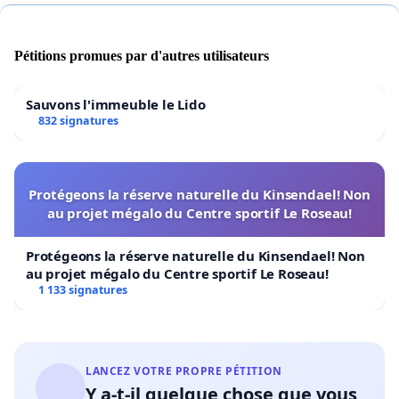
qui le désirent de choisir un milieu d’apprentissage où
leurs enfants pourront apprendre et vivre en français à
Pétitions promues par d'autres utilisateurs
Ponteix. Demandons une ÉCOLE où les membres du
personnel pourront faire leur travail dans le meilleur
environnement scolaire possible. C’est peu demandé en
Sauvons l'immeuble le Lido
comparaison aux bienfaits apportés aux enfants!
832 signatures
Nous vous remercions sincèrement de votre appui.
Les parents du Conseil école et les élèves du secondaire
Protégeons la réserve naturelle du Kinsendael! Non
au projet mégalo du Centre sportif Le Roseau!
---------------------------------------------------------------------
Protégeons la réserve naturelle du Kinsendael! Non
COMME MEMBRE DE LA COMMUNAUTÉ
au projet mégalo du Centre sportif Le Roseau!
FRANCOPHONE ET FRANCOPHILE, je me rallie autour
1 133 signatures
des élèves et des familles de l’école Boréale qui
revendiquent des installations scolaires adéquates et
permanentes à Ponteix.
LANCEZ VOTRE PROPRE PÉTITION
Si le gouvernement de la Saskatchewan veut que :
Y a-t-il quelque chose que vous