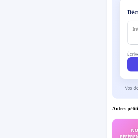
Déc
Écriv
Vos d
Autres pétit
NO
RÉFÉREN