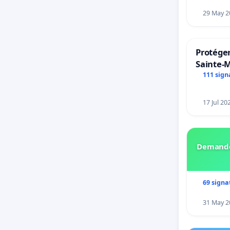
29 May 2
Protéger
Sainte-M
111 sign
17 Jul 20
Demando
69 signa
31 May 2