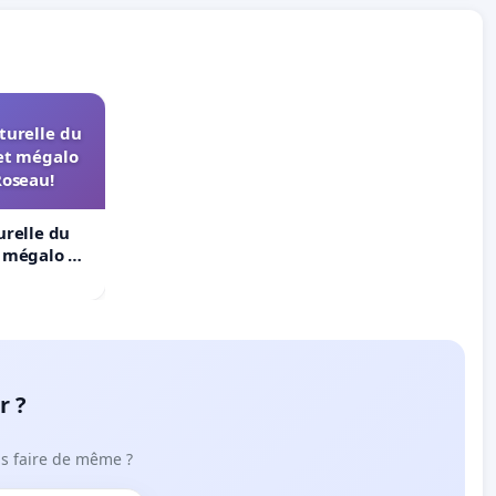
turelle du
et mégalo
Roseau!
urelle du
t mégalo du
r ?
ous faire de même ?