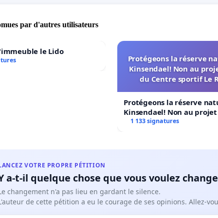
cision actuelle, afin d’offrir des solutions justes, humaines
es à la réalité du terrain.
omues par d'autres utilisateurs
ntendre notre voix. Ensemble, nous pouvons garantir un
'immeuble le Lido
Protégeons la réserve na
our nos fermes et nos animaux.
atures
Kinsendael! Non au proj
www.vedia.be/info/jalhay-il-refuse-dabattre-111-vaches-
du Centre sportif Le 
obligation/205390
Protégeons la réserve nat
Kinsendael! Non au proje
Centre sportif Le Roseau!
1 133 signatures
LANCEZ VOTRE PROPRE PÉTITION
Y a-t-il quelque chose que vous voulez change
Le changement n'a pas lieu en gardant le silence.
L'auteur de cette pétition a eu le courage de ses opinions. Allez-v