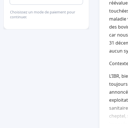
réévalue
touchées
Choisissez un mode de paiement pour
continuer.
maladie 
des bovi
car nous
31 décem
aucun sy
Contexte
L’IBR, b
toujours
annoncé 
exploitat
sanitaire
cheptel,
imposés.