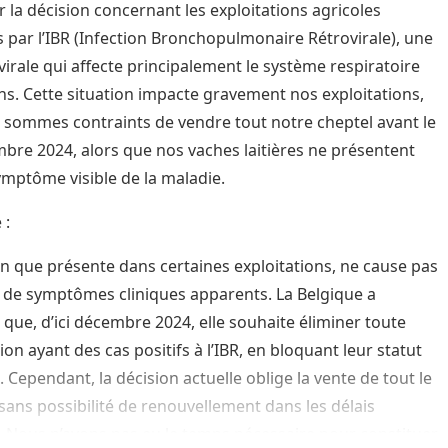
r la décision concernant les exploitations agricoles
 par l’IBR (Infection Bronchopulmonaire Rétrovirale), une
virale qui affecte principalement le système respiratoire
ns. Cette situation impacte gravement nos exploitations,
 sommes contraints de vendre tout notre cheptel avant le
bre 2024, alors que nos vaches laitières ne présentent
mptôme visible de la maladie.
 :
ien que présente dans certaines exploitations, ne cause pas
 de symptômes cliniques apparents. La Belgique a
que, d’ici décembre 2024, elle souhaite éliminer toute
ion ayant des cas positifs à l’IBR, en bloquant leur statut
. Cependant, la décision actuelle oblige la vente de tout le
 sans possibilité de renouvellement dans les délais
 Nous n’avons pas eu le temps nécessaire pour constituer