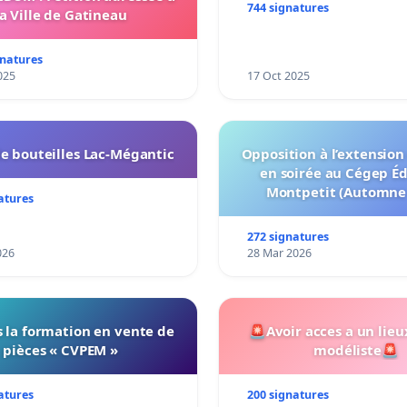
transformation irrévers
744 signatures
la Ville de Gatineau
notre territoire »
gnatures
025
17 Oct 2025
e bouteilles Lac-Mégantic
Opposition à l’extension
en soirée au Cégep É
Montpetit (Automne
atures
272 signatures
026
28 Mar 2026
 la formation en vente de
🚨Avoir acces a un lieu
pièces « CVPEM »
modéliste🚨
atures
200 signatures