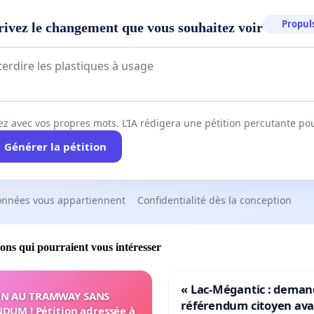
Propuls
rivez le changement que vous souhaitez voir
ez avec vos propres mots. L’IA rédigera une pétition percutante po
Générer la pétition
onnées vous appartiennent
Confidentialité dès la conception
ions qui pourraient vous intéresser
« Lac-Mégantic : dema
N AU TRAMWAY SANS
référendum citoyen av
DUM ! Pétition adressée à