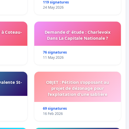
connexion 805-802 à établir
119 signatures
24 May 2026
 à Coteau-
Demande d' étude : Charlevoix
Dans La Capitale Nationale ?
76 signatures
11 May 2026
alente St-
OBJET : Pétition s’opposant au
projet de dézonage pour
l’exploitation d’une sablière
69 signatures
16 Feb 2026