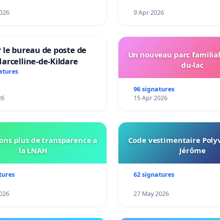
026
9 Apr 2026
 le bureau de poste de
Un nouveau parc familial
arcelline-de-Kildare
du-lac
atures
96 signatures
26
15 Apr 2026
ns plus de transparence a
Code vestimentaire Polyv
la LNAH
Jérôme
tures
62 signatures
026
27 May 2026