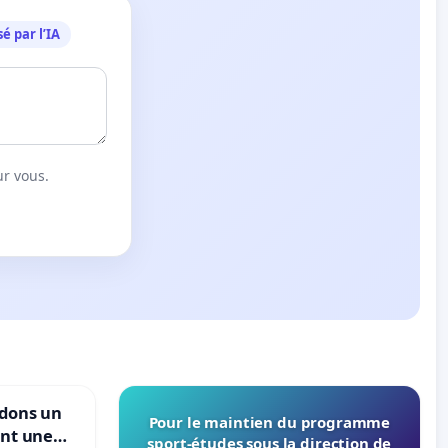
é par l’IA
ur vous.
ndons un
Pour le maintien du programme
ant une
sport-études sous la direction de