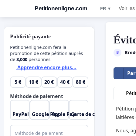
Petitionenligne.com
Voir les
FR ▼
Publicité payante
Évit
Petitionenligne.com fera la
Bred
B
promotion de cette pétition auprès
de
3,000
personnes.
Apprendre encore plus...
Par
5 €
10 €
20 €
40 €
80 €
Péti
Méthode de paiement
Pétition
PayPal
Google Pay
Apple Pay
Carte de crédit
laitières
Nous, ag
Méthode de paiement