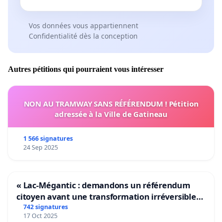
Vos données vous appartiennent
Confidentialité dès la conception
Autres pétitions qui pourraient vous intéresser
NON AU TRAMWAY SANS RÉFÉRENDUM ! Pétition
adressée à la Ville de Gatineau
1 566 signatures
24 Sep 2025
« Lac-Mégantic : demandons un référendum
citoyen avant une transformation irréversible
de notre territoire »
742 signatures
17 Oct 2025