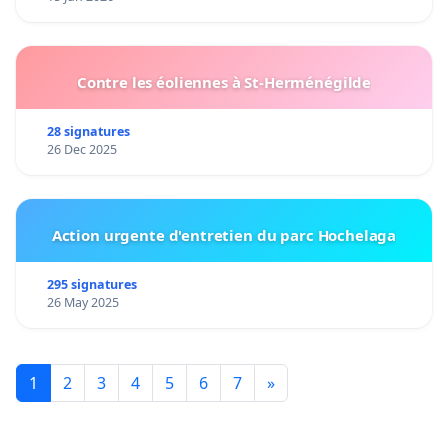
Contre les éoliennes à St-Herménégilde
28 signatures
26 Dec 2025
Action urgente d'entretien du parc Hochelaga
295 signatures
26 May 2025
1
2
3
4
5
6
7
»