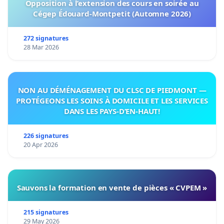
Opposition à l’extension des cours en soirée au
Cégep Édouard-Montpetit (Automne 2026)
272 signatures
28 Mar 2026
NON AU DÉMÉNAGEMENT DU CLSC DE PIEDMONT —
PROTÉGEONS LES SOINS À DOMICILE ET LES SERVICES
DANS LES PAYS-D’EN-HAUT!
226 signatures
20 Apr 2026
Sauvons la formation en vente de pièces « CVPEM »
215 signatures
29 May 2026