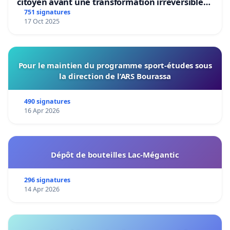
citoyen avant une transformation irréversible
de notre territoire »
751 signatures
17 Oct 2025
Pour le maintien du programme sport-études sous
la direction de l’ARS Bourassa
490 signatures
16 Apr 2026
Dépôt de bouteilles Lac-Mégantic
296 signatures
14 Apr 2026