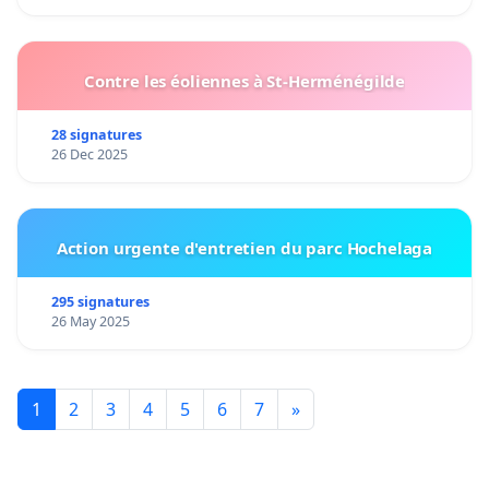
Contre les éoliennes à St-Herménégilde
28 signatures
26 Dec 2025
Action urgente d'entretien du parc Hochelaga
295 signatures
26 May 2025
1
2
3
4
5
6
7
»