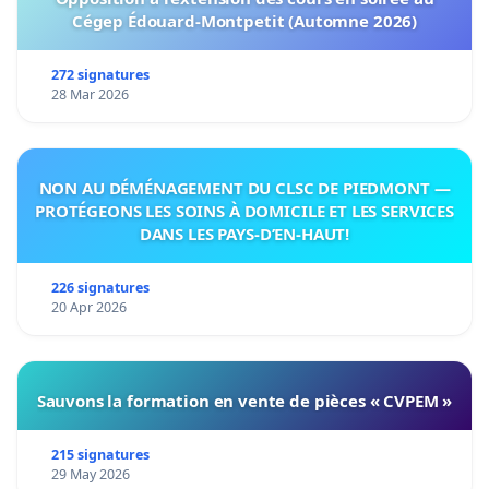
Cégep Édouard-Montpetit (Automne 2026)
272 signatures
28 Mar 2026
NON AU DÉMÉNAGEMENT DU CLSC DE PIEDMONT —
PROTÉGEONS LES SOINS À DOMICILE ET LES SERVICES
DANS LES PAYS-D’EN-HAUT!
226 signatures
20 Apr 2026
Sauvons la formation en vente de pièces « CVPEM »
215 signatures
29 May 2026