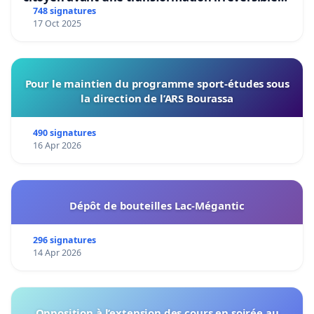
de notre territoire »
748 signatures
17 Oct 2025
Pour le maintien du programme sport-études sous
la direction de l’ARS Bourassa
490 signatures
16 Apr 2026
Dépôt de bouteilles Lac-Mégantic
296 signatures
14 Apr 2026
Opposition à l’extension des cours en soirée au