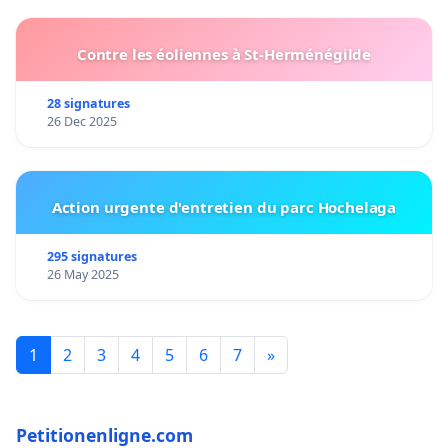
Contre les éoliennes à St-Herménégilde
28 signatures
26 Dec 2025
Action urgente d'entretien du parc Hochelaga
295 signatures
26 May 2025
1
2
3
4
5
6
7
»
Petitionenligne.com