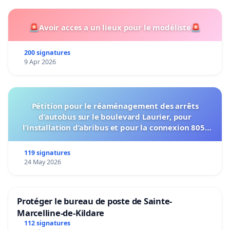
mogen bedienen ten voordele van de
automaat, tijdens het weekend het loket en de
🚨Avoir acces a un lieux pour le modéliste🚨
wachtkamer van ons station sluiten en, op
lange termijn, ons station volledig sluiten.
200 signatures
9 Apr 2026
Pétition pour le réaménagement des arrêts
d’autobus sur le boulevard Laurier, pour
l’installation d’abribus et pour la connexion 805-
802 à établir
119 signatures
24 May 2026
Protéger le bureau de poste de Sainte-
Marcelline-de-Kildare
112 signatures