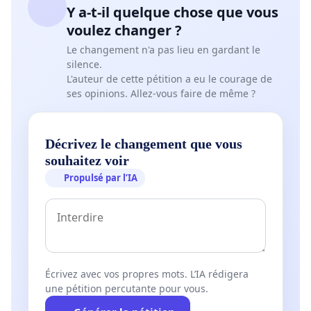
Y a-t-il quelque chose que vous
Oudere pendelaars uit Waremme herinneren zich
voulez changer ?
nog de reistijden naar Brussel die vroeger 46
Le changement n'a pas lieu en gardant le
minuten duurden. In 2015 heeft het vervoersplan
silence.
de reistijd verlengd naar 1 uur en 5 minuten en
L'auteur de cette pétition a eu le courage de
vandaag vernemen we dat de reistijd zal oplopen
ses opinions. Allez-vous faire de même ?
tot 1 uur en 21 minuten voor heenreizen en 1 uur
en 24 minuten voor terugreizen, terwijl
Décrivez le changement que vous
tegelijkertijd de tarieven stijgen. Dit kan geen
souhaitez voir
vooruitgang genoemd worden...
Propulsé par l’IA
Veel treingebruikers hebben hun woning dicht bij
een station gekozen om van de trein gebruik te
maken en de hoofdstad te ontlasten. Terwijl
milieubeperkingen veel mensen aanzetten tot het
Écrivez avec vos propres mots. L’IA rédigera
gebruik van openbaar vervoer, verslechtert het
une pétition percutante pour vous.
treinaanbod in Waremme (en andere kleine