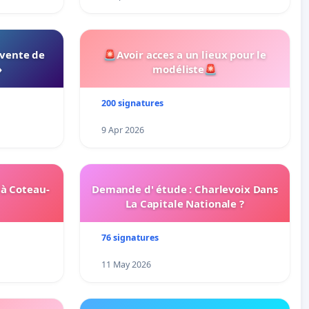
 vente de
🚨Avoir acces a un lieux pour le
»
modéliste🚨
200 signatures
9 Apr 2026
 à Coteau-
Demande d' étude : Charlevoix Dans
La Capitale Nationale ?
76 signatures
11 May 2026