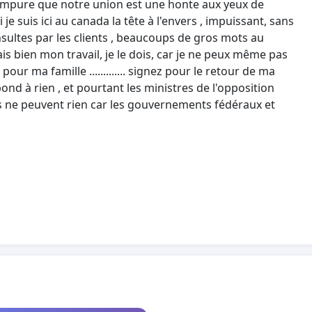
impure que notre union est une honte aux yeux de
 je suis ici au canada la tête à l'envers , impuissant, sans
insultes par les clients , beaucoups de gros mots au
ais bien mon travail, je le dois, car je ne peux même pas
ur ma famille ............. signez pour le retour de ma
pond à rien , et pourtant les ministres de l'opposition
s ne peuvent rien car les gouvernements fédéraux et
ut-être le ministre de l'immigration bougera un peu
ieta de esta unión, al principio visto los problemas
umbre fueron casi resueltos abortar a nuestra
cio con uno (tuerce(falsea,falso)) a abogado de
i segura, nos dijo no inquietarse, no abortar, que el
s la noticia que mi mujer era ilegal, que debía pagar a
doctores fueron los mejores después de haberse
s horas trabajadas, pero no el hospital que me
legada de nuestra hija, sin ayuda vista el estatuto de mi