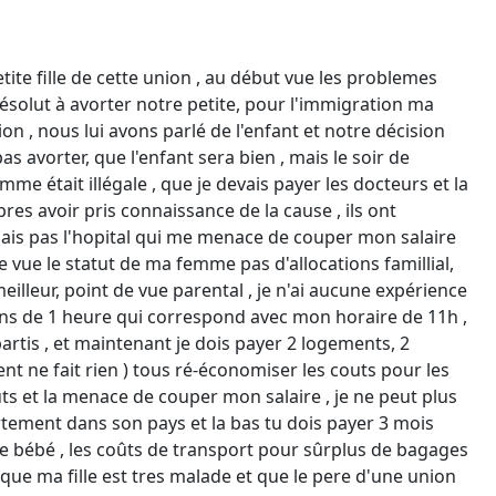
te fille de cette union , au début vue les problemes
résolut à avorter notre petite, pour l'immigration ma
on , nous lui avons parlé de l'enfant et notre décision
pas avorter, que l'enfant sera bien , mais le soir de
e était illégale , que je devais payer les docteurs et la
res avoir pris connaissance de la cause , ils ont
mais pas l'hopital qui me menace de couper mon salaire
de vue le statut de ma femme pas d'allocations famillial,
illeur, point de vue parental , je n'ai aucune expérience
oins de 1 heure qui correspond avec mon horaire de 11h ,
partis , et maintenant je dois payer 2 logements, 2
ent ne fait rien ) tous ré-économiser les couts pour les
ûts et la menace de couper mon salaire , je ne peut plus
ppartement dans son pays et la bas tu dois payer 3 mois
le bébé , les coûts de transport pour sûrplus de bagages
ds que ma fille est tres malade et que le pere d'une union