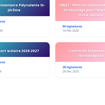
imentaire Polyvalente St-
OBJET : Pétition s’opposan
Jérôme
de dézonage pour l’expl
d’une sablière
ures
69 signatures
26
16 Feb 2026
ort scolaire 2026-2027
Contre les éoliennes 
Herménégilde
ures
28 signatures
6
26 Dec 2025