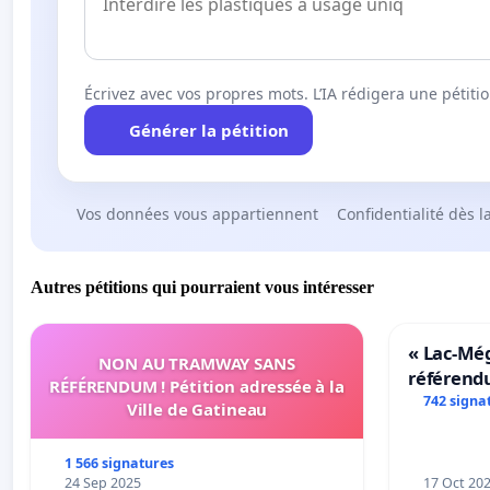
Écrivez avec vos propres mots. L’IA rédigera une pétiti
Générer la pétition
Vos données vous appartiennent
Confidentialité dès l
Autres pétitions qui pourraient vous intéresser
« Lac-Mé
NON AU TRAMWAY SANS
référend
RÉFÉRENDUM ! Pétition adressée à la
transform
742 signa
Ville de Gatineau
notre terr
1 566 signatures
24 Sep 2025
17 Oct 20