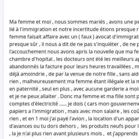
Ma femme et moi , nous sommes mariés , avons une peti
lié à l'immigration et notre incertitude étions presque 
femme faisait affaire avec un ( faux ) avocat d'immigrati
presque sûr , il nous a dit de ne pas s'inquiéter , de ne 
l'accouchement nous avons apris la nouvelle que ma femm
chambre d'hopital , les docteurs ont été les meilleurs ap
abandonnés la facture pour leurs heures travaillées , 
déjà amoindrie , de par la venue de notre fille , sans ai
rien , malheureusement ma femme étant illégale et la me
en paternité , seul en plus , avec aucune garderie a m
et je ne peux allaiter . Donc ma femme et ma fille sont 
comptes d'électricité ...... je dois ( cars mon gouvernem
papiers a l'immigration , mais avec mon salaire , les co
rien , et en 1 moi j'ai payé l'avion , la location d'un a
d'avances ou tu dors dehors , les produits neufs pour 
, la je n'ai plus rien avant plusieurs mois , et j'appren