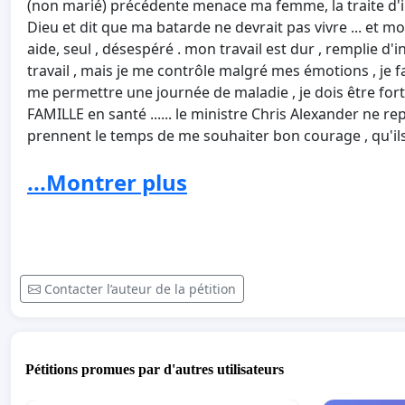
(non marié) précédente menace ma femme, la traite d'
Dieu et dit que ma batarde ne devrait pas vivre ... et moi
aide, seul , désespéré . mon travail est dur , remplie d'
travail , mais je me contrôle malgré mes émotions , je f
me permettre une journée de maladie , je dois être fort po
FAMILLE en santé ...... le ministre Chris Alexander ne re
prennent le temps de me souhaiter bon courage , qu'il
provinciaux sont majoritaires, S'il vous plait Signez pe
...Montrer plus
........................
Mi mujer y yo, nosotros estamos casados, tenemos una n
atados(vinculados) a la inmigración y nuestra incertid
Contacter l’auteur de la pétition
pequeña(niña), para la inmigración mi mujer hacía nego
inmigración, le hablamos del niño y nuestra decisión cas
niño será bien, pero por la tarde del parto tenemos apri
los doctores y la habitación(cámara) de hospital, los 
Pétitions promues par d'autres utilisateurs
informado de la causa, abandonaron la factura para su
amenaza con cortar mi salario ya aminorado, de por la l