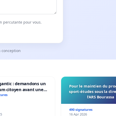
on percutante pour vous.
a conception
gantic : demandons un
Pour le maintien du p
um citoyen avant une
sport-études sous la dir
ation irréversible de
tures
l’ARS Bourassa
itoire »
490 signatures
25
16 Apr 2026