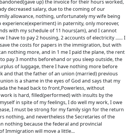
abandoned(gave up) the invoice for their hours worked,
ady decreased salary, due to the coming of our
amily allowance, nothing, unfortunately my wife being
 no experience(experiment) in paternity, only moreover,
nds with my schedule of 11 hours(am), and I cannot
 have to pay 2 housing, 2 accounts of electricity ...... I
ave the costs for papers in the immigration, but with
 can nothing more, and in 1 me I paid the plane, the rent
 to pay 3 months beforehand or you sleep outside, the
surplus of luggage, there I have nothing more before
ck and that the father of an union (married) previous
 union is a shame in the eyes of God and says that my
Canada the head back to front,Powerless, without
work is hard, filled(performed) with insults by the
self in spite of my feelings, I do well my work, I owe
ease, I must be strong for my family sign for the return
s nothing, and nevertheless the Secretaries of the
an nothing because the federal and provincial
 Immigration will move a little...