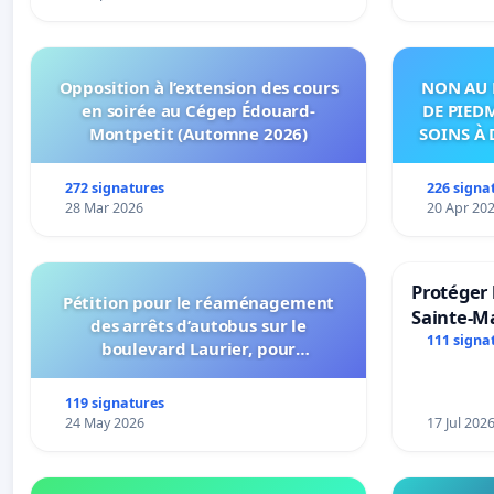
Opposition à l’extension des cours
NON AU 
en soirée au Cégep Édouard-
DE PIED
Montpetit (Automne 2026)
SOINS À 
DANS
272 signatures
226 signa
28 Mar 2026
20 Apr 20
Protéger 
Pétition pour le réaménagement
Sainte-Ma
des arrêts d’autobus sur le
111 signa
boulevard Laurier, pour
l’installation d’abribus et pour la
connexion 805-802 à établir
119 signatures
24 May 2026
17 Jul 202