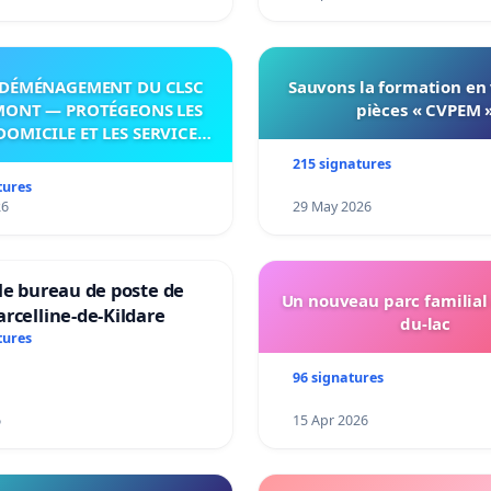
DÉMÉNAGEMENT DU CLSC
Sauvons la formation en
MONT — PROTÉGEONS LES
pièces « CVPEM 
DOMICILE ET LES SERVICES
 LES PAYS-D’EN-HAUT!
215 signatures
tures
26
29 May 2026
le bureau de poste de
Un nouveau parc familial
rcelline-de-Kildare
du-lac
tures
96 signatures
6
15 Apr 2026