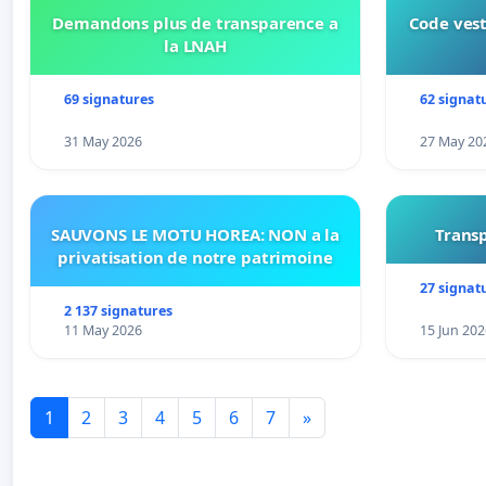
Demandons plus de transparence a
Code vest
la LNAH
69 signatures
62 signat
31 May 2026
27 May 20
SAUVONS LE MOTU HOREA: NON a la
Transp
privatisation de notre patrimoine
27 signat
2 137 signatures
11 May 2026
15 Jun 202
1
2
3
4
5
6
7
»