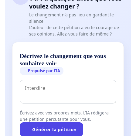
about the ecological interest claimed by the ONF.
voulez changer ?
In an era where the ecological situation is more and
more worrying, it is crucial to employ alternative
Le changement n'a pas lieu en gardant le
silence.
solutions for the exploitation of the forest, which have
L'auteur de cette pétition a eu le courage de
less of an environmental impact.
ses opinions. Allez-vous faire de même ?
Considering the urgency to which we are confronted,
and the potential catastrophe that is looming, let us
Décrivez le changement que vous
mobilize and prevent the destruction of this
souhaitez voir
exceptionnal forest which will take Nature decades to
rebuild.
Propulsé par l’IA
We request the immediate suspension of the planned
clearing and logging, and the opening of a consulting
process and reflection on the future and the methods
of forestry logging and clearing in the Fontainebleau
forest
Écrivez avec vos propres mots. L’IA rédigera
une pétition percutante pour vous.
Générer la pétition