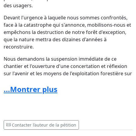
des usagers.
Devant l'urgence à laquelle nous sommes confrontés,
face à la catastrophe qui s'annonce, mobilisons-nous et
empêchons la destruction de notre forêt d'exception,
que la nature mettra des dizaines d'années à
reconstruire.
Nous demandons la suspension immédiate de ce
chantier et l'ouverture d'une concertation et réflexion
sur l'avenir et les moyens de l'exploitation forestière sur
le massif de Fontainebleau.
...Montrer plus
Dernières nouvelles :
Grâce à votre mobilisation, le chantier a été suspendu
au 6 janvier 2020 ! Il faut cependant rester mobilisé, car
Contacter l’auteur de la pétition
une autre étape commence, celle de la concertation.
Il