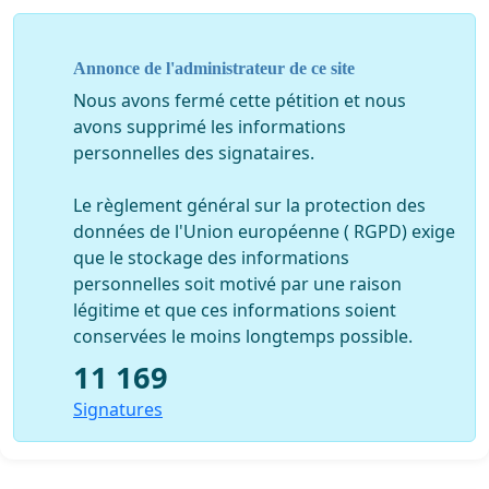
faut continuer de signer la pétition
pour montrer
votre volonté d'aboutir à une gestion de la Forêt des
Trois Pignons qui respecte mieux l'environnement.
Annonce de l'administrateur de ce site
Nous avons fermé cette pétition et nous
Si vous voulez continuer à suivre notre action restez
avons supprimé les informations
informés sur
http://www.avenirduvaudoue.fr/
ou bien
personnelles des signataires.
sur notre compte
facebook
https://www.facebook.com/profile.php?
Le règlement général sur la protection des
id=100017006348421
données de l'Union européenne ( RGPD) exige
que le stockage des informations
personnelles soit motivé par une raison
légitime et que ces informations soient
conservées le moins longtemps possible.
English version :
11 169
The “Trois Pignons” forest is in danger !
Signatures
A 120 hectare forestry clearing and logging site will
start in early January 2020 in the Trois Pignons forest.