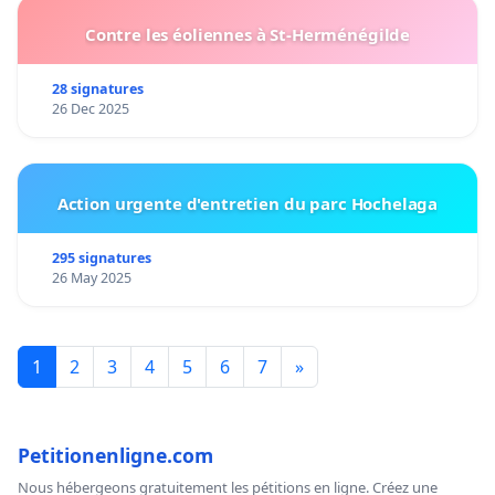
Contre les éoliennes à St-Herménégilde
28 signatures
26 Dec 2025
Action urgente d'entretien du parc Hochelaga
295 signatures
26 May 2025
1
2
3
4
5
6
7
»
Petitionenligne.com
Nous hébergeons gratuitement les pétitions en ligne. Créez une