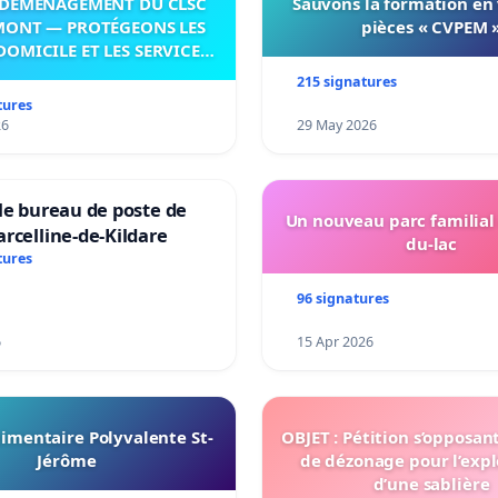
DÉMÉNAGEMENT DU CLSC
Sauvons la formation en
MONT — PROTÉGEONS LES
pièces « CVPEM 
DOMICILE ET LES SERVICES
 LES PAYS-D’EN-HAUT!
215 signatures
tures
26
29 May 2026
le bureau de poste de
Un nouveau parc familial
rcelline-de-Kildare
du-lac
tures
96 signatures
6
15 Apr 2026
imentaire Polyvalente St-
OBJET : Pétition s’opposan
Jérôme
de dézonage pour l’expl
d’une sablière