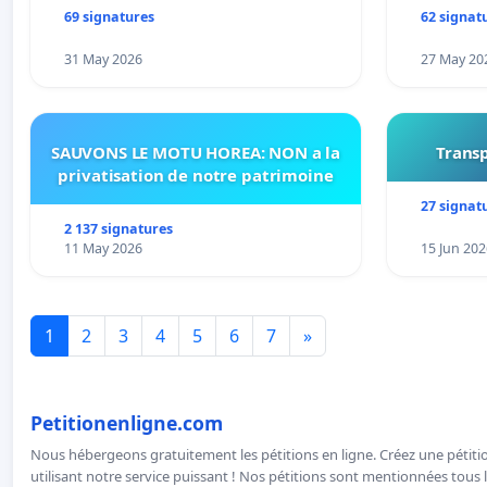
69 signatures
62 signat
31 May 2026
27 May 20
SAUVONS LE MOTU HOREA: NON a la
Transp
privatisation de notre patrimoine
27 signat
2 137 signatures
11 May 2026
15 Jun 202
1
2
3
4
5
6
7
»
Petitionenligne.com
Nous hébergeons gratuitement les pétitions en ligne. Créez une pétitio
utilisant notre service puissant ! Nos pétitions sont mentionnées tous l