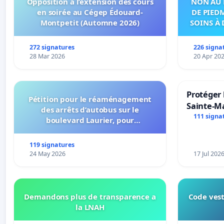
Opposition à l’extension des cours
NON AU 
en soirée au Cégep Édouard-
DE PIED
Montpetit (Automne 2026)
SOINS À 
DANS
272 signatures
226 signa
28 Mar 2026
20 Apr 20
Protéger 
Pétition pour le réaménagement
Sainte-Ma
des arrêts d’autobus sur le
111 signa
boulevard Laurier, pour
l’installation d’abribus et pour la
connexion 805-802 à établir
119 signatures
24 May 2026
17 Jul 202
Demandons plus de transparence a
Code vest
la LNAH