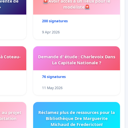
 vente de
🚨Avoir acces a un lieux pour le
»
modéliste🚨
200 signatures
9 Apr 2026
 à Coteau-
Demande d' étude : Charlevoix Dans
La Capitale Nationale ?
76 signatures
11 May 2026
t au projet
Réclamez plus de ressources pour la
oitation
Bibliothèque Dre Marguerite
Michaud de Fredericton!