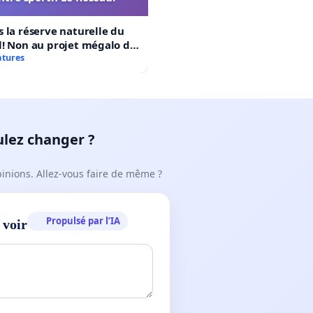
 la réserve naturelle du
! Non au projet mégalo du
rtif Le Roseau!
atures
ulez changer ?
pinions. Allez-vous faire de même ?
Propulsé par l’IA
 voir