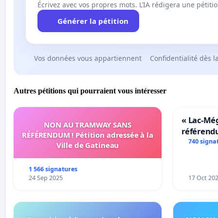
Écrivez avec vos propres mots. L’IA rédigera une pétiti
Générer la pétition
Vos données vous appartiennent
Confidentialité dès l
Autres pétitions qui pourraient vous intéresser
« Lac-Mé
NON AU TRAMWAY SANS
référend
RÉFÉRENDUM ! Pétition adressée à la
transform
740 signa
Ville de Gatineau
notre terr
1 566 signatures
24 Sep 2025
17 Oct 20