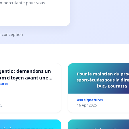
on percutante pour vous.
a conception
gantic : demandons un
Pour le maintien du p
um citoyen avant une
sport-études sous la dir
ation irréversible de
tures
l’ARS Bourassa
itoire »
490 signatures
25
16 Apr 2026