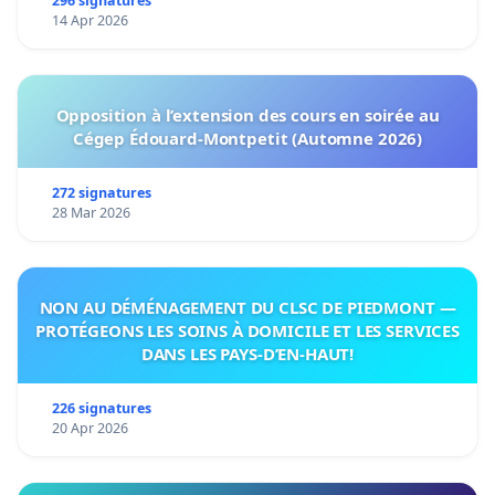
296 signatures
14 Apr 2026
Opposition à l’extension des cours en soirée au
Cégep Édouard-Montpetit (Automne 2026)
272 signatures
28 Mar 2026
NON AU DÉMÉNAGEMENT DU CLSC DE PIEDMONT —
PROTÉGEONS LES SOINS À DOMICILE ET LES SERVICES
DANS LES PAYS-D’EN-HAUT!
226 signatures
20 Apr 2026