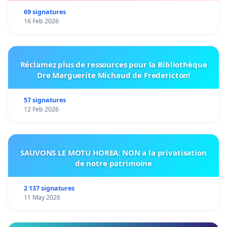
69 signatures
16 Feb 2026
Réclamez plus de ressources pour la Bibliothèque
Dre Marguerite Michaud de Fredericton!
57 signatures
12 Feb 2026
SAUVONS LE MOTU HOREA: NON a la privatisation
de notre patrimoine
2 137 signatures
11 May 2026