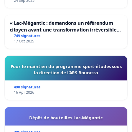
24 Sep 2025
« Lac-Mégantic : demandons un référendum
citoyen avant une transformation irréversible
de notre territoire »
749 signatures
17 Oct 2025
Pour le maintien du programme sport-études sous
la direction de l’ARS Bourassa
490 signatures
16 Apr 2026
Dépôt de bouteilles Lac-Mégantic