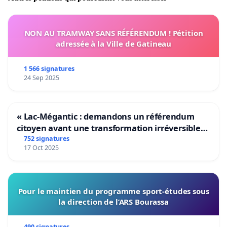
NON AU TRAMWAY SANS RÉFÉRENDUM ! Pétition
adressée à la Ville de Gatineau
1 566 signatures
24 Sep 2025
« Lac-Mégantic : demandons un référendum
citoyen avant une transformation irréversible
de notre territoire »
752 signatures
17 Oct 2025
Pour le maintien du programme sport-études sous
la direction de l’ARS Bourassa
490 signatures