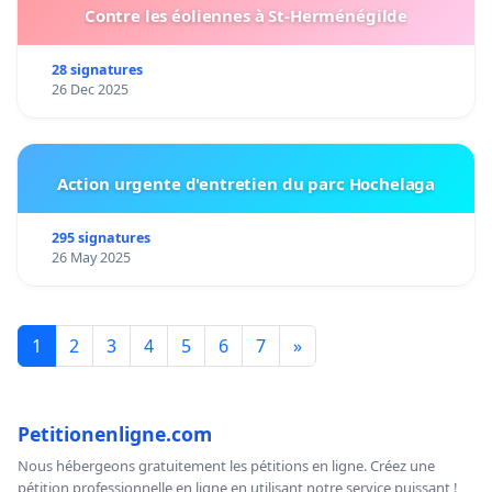
Contre les éoliennes à St-Herménégilde
28 signatures
26 Dec 2025
Action urgente d'entretien du parc Hochelaga
295 signatures
26 May 2025
1
2
3
4
5
6
7
»
Petitionenligne.com
Nous hébergeons gratuitement les pétitions en ligne. Créez une
pétition professionnelle en ligne en utilisant notre service puissant !