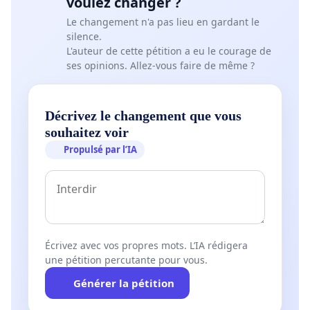
voulez changer ?
des conseils de quartier dans le suivi des
Le changement n'a pas lieu en gardant le
engagements, de permettre l’élection aux
silence.
parlements d’une nouvelle génération issue de la
L'auteur de cette pétition a eu le courage de
France Plurielle.
ses opinions. Allez-vous faire de même ?
Décrivez le changement que vous
Pour soutenir notre initiative, diffusez et faite signer
souhaitez voir
ce manifeste autour de vous.
Propulsé par l’IA
Écrivez avec vos propres mots. L’IA rédigera
une pétition percutante pour vous.
Générer la pétition