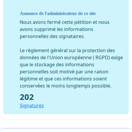
engagements. Nous proposerons aux candidats aux
élections législatives qui signeront le manifeste de
Annonce de l'administrateur de ce site
s’engager à mettre en œuvre toutes les propositions.
Nous avons fermé cette pétition et nous
Enfin, nous proposerons aux partis républicains de
avons supprimé les informations
réserver des circonscriptions aux habitants des
personnelles des signataires.
quartiers populaires afin que notre assemblée
nationale et notre sénat soient à l’image de cette France
Le règlement général sur la protection des
Plurielle. Il faut mettre fin aux freins qui nous privent de
données de l'Union européenne ( RGPD) exige
l’émergence d’une nouvelle élite politique issue de la
que le stockage des informations
« réalité »
de notre pays. A terme, l’avenir de ces
personnelles soit motivé par une raison
quartiers conditionne non seulement le renouvellement
légitime et que ces informations soient
de notre démocratie, mais aussi notre capacité à
conservées le moins longtemps possible.
maintenir l’économie française dans le peloton de tête
202
de l’économie mondiale.
Signatures
Nous sommes conscients que ces propositions
demandent à tous de faire un effort mais l’enjeu est de