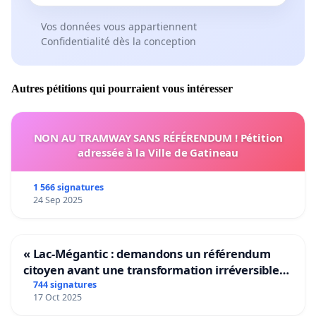
Vos données vous appartiennent
Confidentialité dès la conception
Autres pétitions qui pourraient vous intéresser
NON AU TRAMWAY SANS RÉFÉRENDUM ! Pétition
adressée à la Ville de Gatineau
1 566 signatures
24 Sep 2025
« Lac-Mégantic : demandons un référendum
citoyen avant une transformation irréversible
de notre territoire »
744 signatures
17 Oct 2025