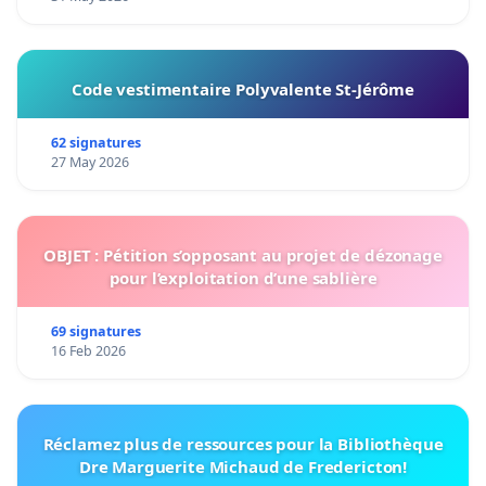
Code vestimentaire Polyvalente St-Jérôme
62 signatures
27 May 2026
OBJET : Pétition s’opposant au projet de dézonage
pour l’exploitation d’une sablière
69 signatures
16 Feb 2026
Réclamez plus de ressources pour la Bibliothèque
Dre Marguerite Michaud de Fredericton!