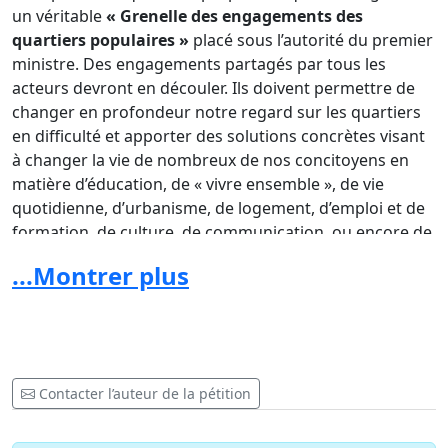
un véritable
« Grenelle des engagements des
quartiers populaires »
placé sous l’autorité du premier
ministre. Des engagements partagés par tous les
acteurs devront en découler. Ils doivent permettre de
changer en profondeur notre regard sur les quartiers
en difficulté et apporter des solutions concrètes visant
à changer la vie de nombreux de nos concitoyens en
matière d’éducation, de « vivre ensemble », de vie
quotidienne, d’urbanisme, de logement, d’emploi et de
formation, de culture, de communication, ou encore de
modèle d’intégration…
...Montrer plus
Nous exigerons à la suite de ce «
grenelle des
engagements des quartiers populaires »
, la
nomination d’un ministre d’état et des délégués de
proximité qui seront chargés de mettre en œuvre les
engagements pris et d’évaluer leur efficacité sur le
Contacter l’auteur de la pétition
terrain. Dans chaque ville, nous ferons en sorte que les
conseils de quartier soient impliqués dans le suivi des