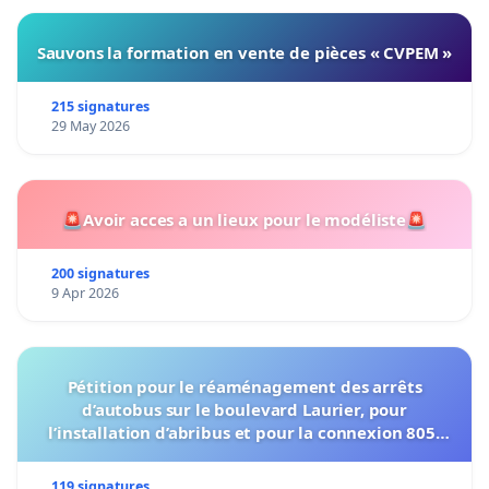
Sauvons la formation en vente de pièces « CVPEM »
215 signatures
29 May 2026
🚨Avoir acces a un lieux pour le modéliste🚨
200 signatures
9 Apr 2026
Pétition pour le réaménagement des arrêts
d’autobus sur le boulevard Laurier, pour
l’installation d’abribus et pour la connexion 805-
802 à établir
119 signatures