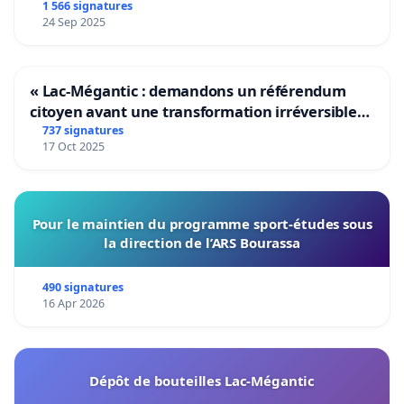
1 566 signatures
24 Sep 2025
« Lac-Mégantic : demandons un référendum
citoyen avant une transformation irréversible
de notre territoire »
737 signatures
17 Oct 2025
Pour le maintien du programme sport-études sous
la direction de l’ARS Bourassa
490 signatures
16 Apr 2026
Dépôt de bouteilles Lac-Mégantic