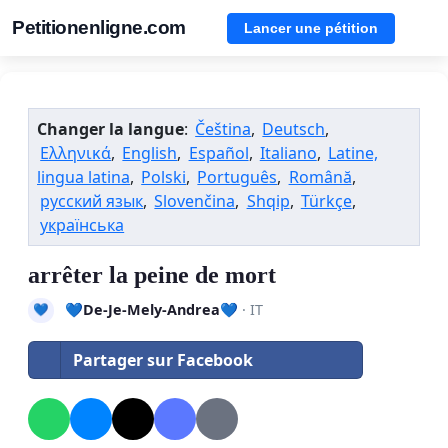
Petitionenligne.com
Lancer une pétition
Changer la langue
:
Čeština
,
Deutsch
,
Ελληνικά
,
English
,
Español
,
Italiano
,
Latine,
lingua latina
,
Polski
,
Português
,
Română
,
русский язык
,
Slovenčina
,
Shqip
,
Türkçe
,
українська
arrêter la peine de mort
💙De-Je-Mely-Andrea💙
· IT
💙
Partager sur Facebook