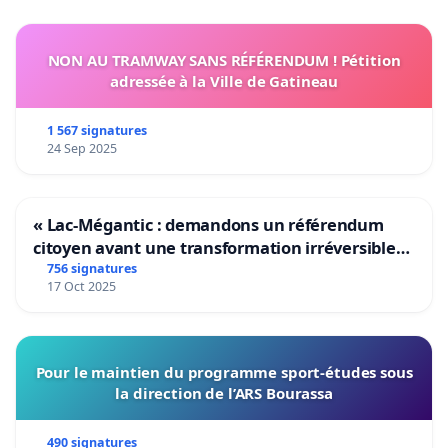
NON AU TRAMWAY SANS RÉFÉRENDUM ! Pétition
adressée à la Ville de Gatineau
1 567 signatures
24 Sep 2025
« Lac-Mégantic : demandons un référendum
citoyen avant une transformation irréversible
de notre territoire »
756 signatures
17 Oct 2025
Pour le maintien du programme sport-études sous
la direction de l’ARS Bourassa
490 signatures