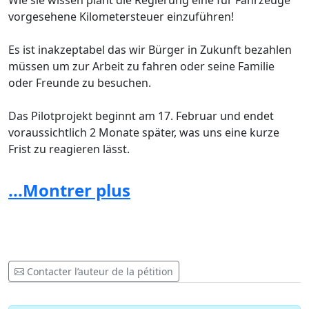
Wie sie wissen plant die Regierung eine für Fahrzeuge
vorgesehene Kilometersteuer einzuführen!
Es ist inakzeptabel das wir Bürger in Zukunft bezahlen
müssen um zur Arbeit zu fahren oder seine Familie
oder Freunde zu besuchen.
Das Pilotprojekt beginnt am 17. Februar und endet
voraussichtlich 2 Monate später, was uns eine kurze
Frist zu reagieren lässt.
Aus diesem Grunde bitte ich euch die Petition zu
unterschreiben um hoffentlich diese Steuer zu
...Montrer plus
untersagen.
Contacter l’auteur de la pétition