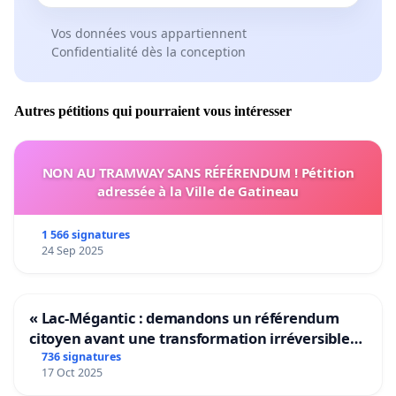
Vos données vous appartiennent
Confidentialité dès la conception
Autres pétitions qui pourraient vous intéresser
NON AU TRAMWAY SANS RÉFÉRENDUM ! Pétition
adressée à la Ville de Gatineau
1 566 signatures
24 Sep 2025
« Lac-Mégantic : demandons un référendum
citoyen avant une transformation irréversible
de notre territoire »
736 signatures
17 Oct 2025