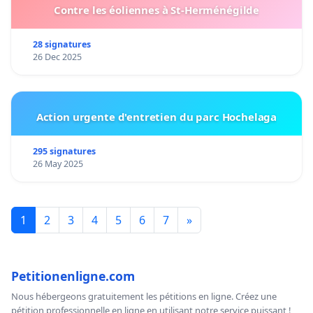
Contre les éoliennes à St-Herménégilde
28 signatures
26 Dec 2025
Action urgente d'entretien du parc Hochelaga
295 signatures
26 May 2025
1
2
3
4
5
6
7
»
Petitionenligne.com
Nous hébergeons gratuitement les pétitions en ligne. Créez une
pétition professionnelle en ligne en utilisant notre service puissant !