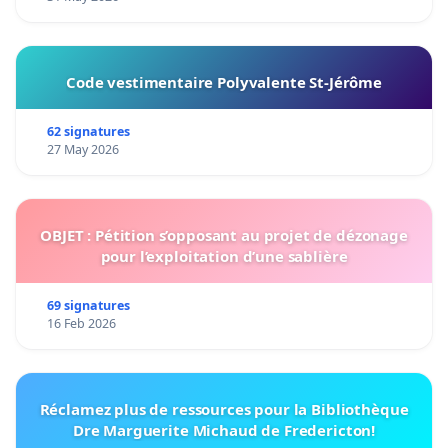
Code vestimentaire Polyvalente St-Jérôme
62 signatures
27 May 2026
OBJET : Pétition s’opposant au projet de dézonage
pour l’exploitation d’une sablière
69 signatures
16 Feb 2026
Réclamez plus de ressources pour la Bibliothèque
Dre Marguerite Michaud de Fredericton!