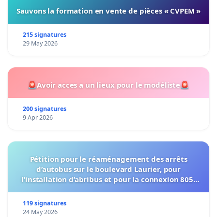
Sauvons la formation en vente de pièces « CVPEM »
215 signatures
29 May 2026
🚨Avoir acces a un lieux pour le modéliste🚨
200 signatures
9 Apr 2026
Pétition pour le réaménagement des arrêts
d’autobus sur le boulevard Laurier, pour
l’installation d’abribus et pour la connexion 805-
802 à établir
119 signatures
24 May 2026