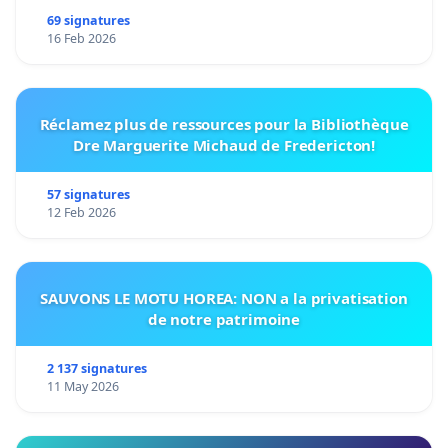
69 signatures
16 Feb 2026
Réclamez plus de ressources pour la Bibliothèque
Dre Marguerite Michaud de Fredericton!
57 signatures
12 Feb 2026
SAUVONS LE MOTU HOREA: NON a la privatisation
de notre patrimoine
2 137 signatures
11 May 2026