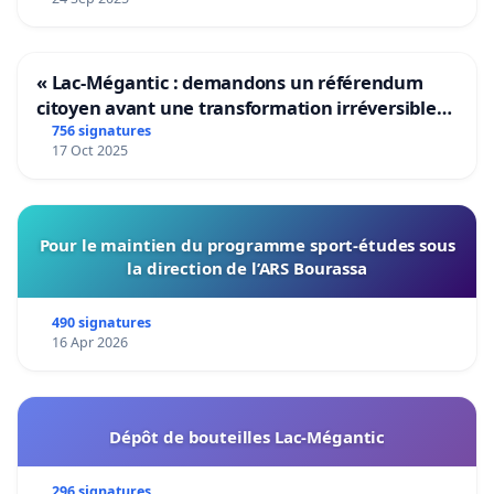
« Lac-Mégantic : demandons un référendum
citoyen avant une transformation irréversible
de notre territoire »
756 signatures
17 Oct 2025
Pour le maintien du programme sport-études sous
la direction de l’ARS Bourassa
490 signatures
16 Apr 2026
Dépôt de bouteilles Lac-Mégantic
296 signatures