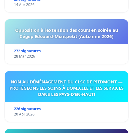
14 Apr 2026
Opposition à l’extension des cours en soirée au
Cégep Édouard-Montpetit (Automne 2026)
272 signatures
28 Mar 2026
NON AU DÉMÉNAGEMENT DU CLSC DE PIEDMONT —
PROTÉGEONS LES SOINS À DOMICILE ET LES SERVICES
DANS LES PAYS-D’EN-HAUT!
226 signatures
20 Apr 2026