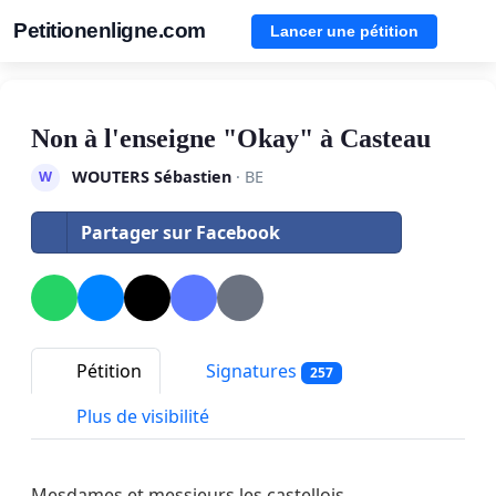
Petitionenligne.com
Lancer une pétition
Non à l'enseigne "Okay" à Casteau
WOUTERS Sébastien
· BE
W
Partager sur Facebook
Pétition
Signatures
257
Plus de visibilité
Mesdames et messieurs les castellois,