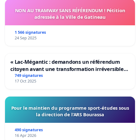
NON AU TRAMWAY SANS RÉFÉRENDUM ! Pétition
adressée à la Ville de Gatineau
1 566 signatures
24 Sep 2025
« Lac-Mégantic : demandons un référendum
citoyen avant une transformation irréversible
de notre territoire »
749 signatures
17 Oct 2025
Pour le maintien du programme sport-études sous
la direction de l’ARS Bourassa
490 signatures
16 Apr 2026