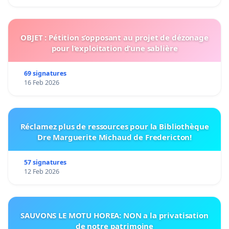
OBJET : Pétition s’opposant au projet de dézonage
pour l’exploitation d’une sablière
69 signatures
16 Feb 2026
Réclamez plus de ressources pour la Bibliothèque
Dre Marguerite Michaud de Fredericton!
57 signatures
12 Feb 2026
SAUVONS LE MOTU HOREA: NON a la privatisation
de notre patrimoine