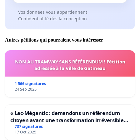
Vos données vous appartiennent
Confidentialité dès la conception
Autres pétitions qui pourraient vous intéresser
NON AU TRAMWAY SANS RÉFÉRENDUM ! Pétition
adressée à la Ville de Gatineau
1 566 signatures
24 Sep 2025
« Lac-Mégantic : demandons un référendum
citoyen avant une transformation irréversible
de notre territoire »
737 signatures
17 Oct 2025