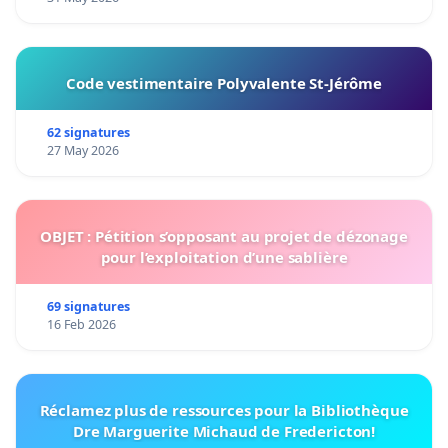
Code vestimentaire Polyvalente St-Jérôme
62 signatures
27 May 2026
OBJET : Pétition s’opposant au projet de dézonage
pour l’exploitation d’une sablière
69 signatures
16 Feb 2026
Réclamez plus de ressources pour la Bibliothèque
Dre Marguerite Michaud de Fredericton!