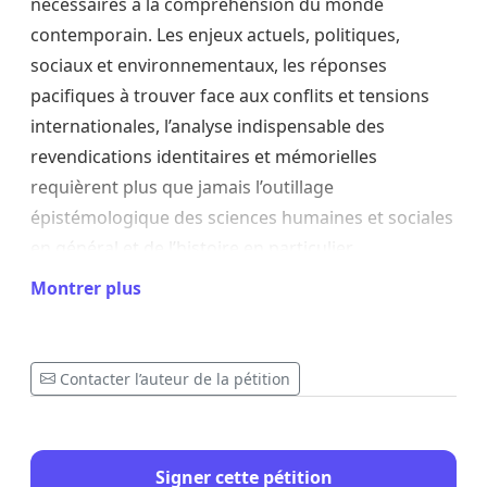
nécessaires à la compréhension du monde
contemporain. Les enjeux actuels, politiques,
sociaux et environnementaux, les réponses
pacifiques à trouver face aux conflits et tensions
internationales, l’analyse indispensable des
revendications identitaires et mémorielles
requièrent plus que jamais l’outillage
épistémologique des sciences humaines et sociales
en général et de l’histoire en particulier.
Montrer plus
La puissante montée des conservatismes et des
populismes, avec sa remise en cause du droit
international, des droits humains universels, de la
Contacter l’auteur de la pétition
rationalité du savoir, des enjeux climatiques et de
biodiversité, etc., n'a jamais rendu aussi nécessaire
un travail fondé sur les méthodes d'analyse des
Signer cette pétition
sciences humaines et sociales et sur les