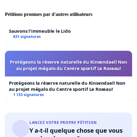
de Genève comptant des membres de «
l’Association pour l’Étude de l’Histoire Régionale »,
Pétitions promues par d'autres utilisateurs
de la « Société d’histoire et d’archéologie de Genève
», du « Département d’histoire générale » de
Sauvons l'immeuble le Lido
831 signatures
l’Université de Genève, de « l’Institut universitaire
de Formation pour l’Enseignement » de l’Université
de Genève, de la « Société suisse d’histoire », de la «
Protégeons la réserve naturelle du Kinsendael! Non
Société d’Histoire de la Suisse romande ».
au projet mégalo du Centre sportif Le Roseau!
Protégeons la réserve naturelle du Kinsendael! Non
au projet mégalo du Centre sportif Le Roseau!
1 133 signatures
LANCEZ VOTRE PROPRE PÉTITION
Y a-t-il quelque chose que vous