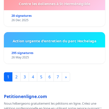
Contre les éoliennes à St-Herménégilde
28 signatures
26 Dec 2025
Action urgente d'entretien du parc Hochelaga
295 signatures
26 May 2025
1
2
3
4
5
6
7
»
Petitionenligne.com
Nous hébergeons gratuitement les pétitions en ligne. Créez une
pétition professionnelle en ligne en utilisant notre service puissant !