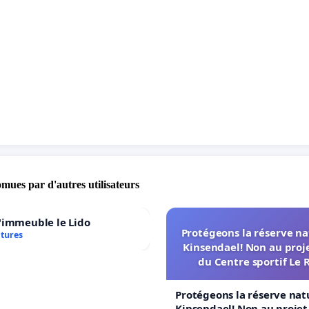
z pas à visiter notre site www.celly-c-nous.be
omues par d'autres utilisateurs
'immeuble le Lido
Protégeons la réserve na
atures
Kinsendael! Non au proj
du Centre sportif Le 
Protégeons la réserve nat
Kinsendael! Non au proje