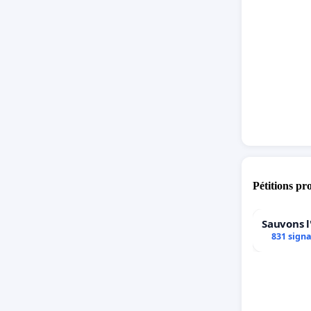
N'hésite
Pétitions pr
Sauvons l
831 sign