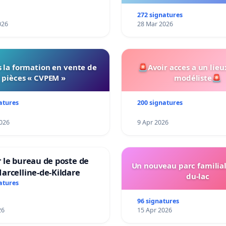
272 signatures
026
28 Mar 2026
 la formation en vente de
🚨Avoir acces a un lieu
pièces « CVPEM »
modéliste🚨
atures
200 signatures
026
9 Apr 2026
 le bureau de poste de
Un nouveau parc familial
arcelline-de-Kildare
du-lac
atures
96 signatures
26
15 Apr 2026