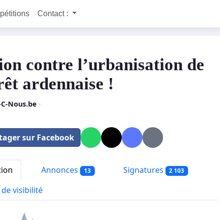
 pétitions
Contact :
tion contre l’urbanisation de
rêt ardennaise !
y-C-Nous.be
·
tager sur Facebook
tion
Annonces
Signatures
13
2 103
de visibilité