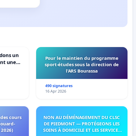
ndons un
Pour le maintien du programme
ant une
sport-études sous la direction de
ible de
l’ARS Bourassa
490 signatures
16 Apr 2026
 des cours
NON AU DÉMÉNAGEMENT DU CLSC
douard-
DE PIEDMONT — PROTÉGEONS LES
 2026)
SOINS À DOMICILE ET LES SERVICES