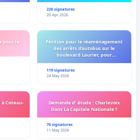
DANS LES PAYS-D’EN-HAUT!
226 signatures
20 Apr 2026
x pour le
Pétition pour le réaménagement
des arrêts d’autobus sur le
boulevard Laurier, pour
l’installation d’abribus et pour la
connexion 805-802 à établir
119 signatures
24 May 2026
 à Coteau-
Demande d' étude : Charlevoix
Dans La Capitale Nationale ?
76 signatures
11 May 2026