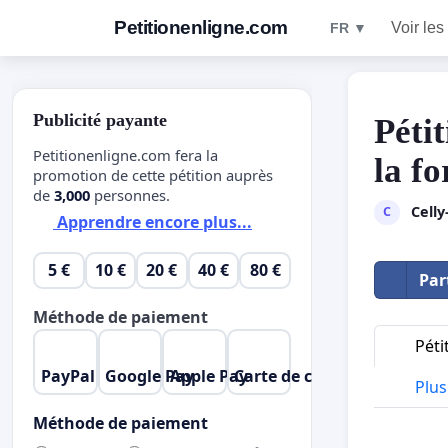
Petitionenligne.com
Voir les
FR ▼
Publicité payante
Péti
Petitionenligne.com fera la
la fo
promotion de cette pétition auprès
de
3,000
personnes.
Cell
C
Apprendre encore plus...
5 €
10 €
20 €
40 €
80 €
Par
Méthode de paiement
Péti
PayPal
Google Pay
Apple Pay
Carte de crédit
Plus 
Méthode de paiement