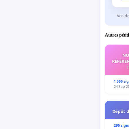
Vos d
Autres pétit
NO
RÉFÉREN
1 566 si
24 Sep 2
Dépôt d
296 sign