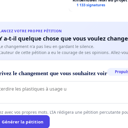
Centre sportif Le Roseau!
1 133 signatures
LANCEZ VOTRE PROPRE PÉTITION
Y a-t-il quelque chose que vous voulez change
Le changement n'a pas lieu en gardant le silence.
L'auteur de cette pétition a eu le courage de ses opinions. Allez-v
Propuls
rivez le changement que vous souhaitez voir
ez avec vos propres mots. L’IA rédigera une pétition percutante po
Générer la pétition