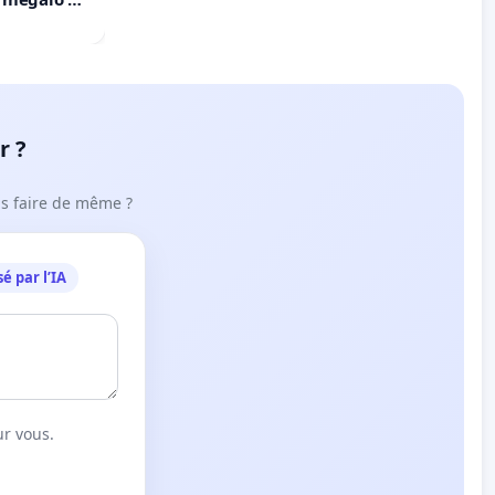
r ?
ous faire de même ?
é par l’IA
ur vous.