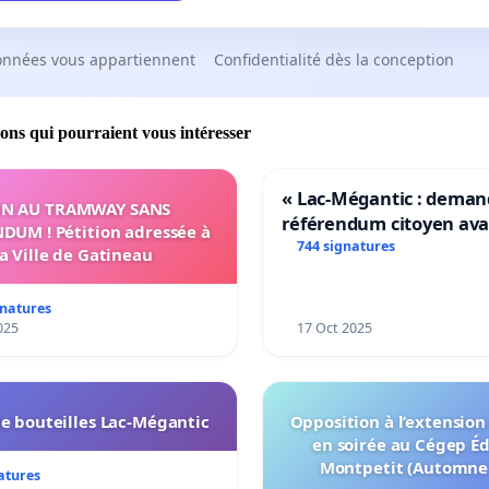
onnées vous appartiennent
Confidentialité dès la conception
ions qui pourraient vous intéresser
« Lac-Mégantic : dema
N AU TRAMWAY SANS
référendum citoyen av
DUM ! Pétition adressée à
transformation irrévers
744 signatures
la Ville de Gatineau
notre territoire »
gnatures
025
17 Oct 2025
e bouteilles Lac-Mégantic
Opposition à l’extension
en soirée au Cégep É
Montpetit (Automne
atures