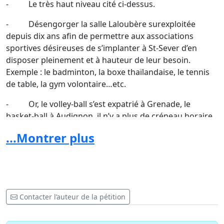
- Le très haut niveau cité ci-dessus.
- Désengorger la salle Laloubère surexploitée
depuis dix ans afin de permettre aux associations
sportives désireuses de s’implanter à St-Sever d’en
disposer pleinement et à hauteur de leur besoin.
Exemple : le badminton, la boxe thaïlandaise, le tennis
de table, la gym volontaire…etc.
- Or, le volley-ball s’est expatrié à Grenade, le
basket-ball à Audignon, il n’y a plus de créneau horaire
disponible.
...Montrer plus
- Un tel équipement permet l’organisation de
stages régionaux et nationaux dans toutes les
disciplines de sport en salle.
- Le haut niveau exige une structure réglementaire
Contacter l’auteur de la pétition
répondant aux normes fédérales et internationales et
aux normes de sécurité les plus élémentaires