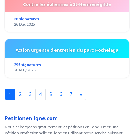
Contre les éoliennes à St-Herménégilde
28 signatures
26 Dec 2025
Action urgente d'entretien du parc Hochelaga
295 signatures
26 May 2025
1
2
3
4
5
6
7
»
Petitionenligne.com
Nous hébergeons gratuitement les pétitions en ligne. Créez une
pétition professionnelle en ligne en utilisant notre service puissant !