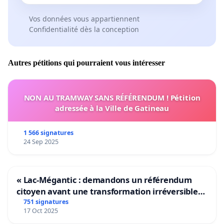
- L’école Sainte-Thérèse ainsi que ceux du collège
Cap de Gascogne subissent eux aussi pour leur
Vos données vous appartiennent
pratique sportive scolaire le manque de disponibilité du
Confidentialité dès la conception
lieu.
- En matière culturelle la polyvalence de cette
Autres pétitions qui pourraient vous intéresser
nouvelle salle permettra d’accueillir des spectacles de
premier ordre (variété, concert, théâtre, congrès…).
NON AU TRAMWAY SANS RÉFÉRENDUM ! Pétition
- Enfin, la structure sera équipée d’une salle de
adressée à la Ville de Gatineau
réception de grande capacité qui soulagera le Cloître
des Jacobins, saturé de manifestations en tout genre
1 566 signatures
(mariages, séminaires, réunions publiques, soirées
24 Sep 2025
privées, familiales…etc).
« Lac-Mégantic : demandons un référendum
citoyen avant une transformation irréversible
5 / Des raisons affectives :
de notre territoire »
751 signatures
17 Oct 2025