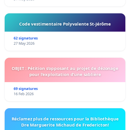
Code vestimentaire Polyvalente St-Jérôme
62 signatures
27 May 2026
OBJET : Pétition s’opposant au projet de dézonage
pour l’exploitation d’une sablière
69 signatures
16 Feb 2026
Réclamez plus de ressources pour la Bibliothèque
Dre Marguerite Michaud de Fredericton!