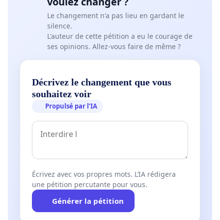
voulez changer ?
- Les frais de fonctionnement de la salle sont à la
Le changement n'a pas lieu en gardant le
charge de ses utilisateurs au prorata de l’utilisation de
silence.
la structure, conformément à la réglementation qui
L'auteur de cette pétition a eu le courage de
ses opinions. Allez-vous faire de même ?
l’impose.
- Autre fait non négligeable, la construction d’un tel
ouvrage confortera le secteur du bâtiment dans une
Décrivez le changement que vous
conjoncture délicate.
souhaitez voir
Propulsé par l’IA
- Refuser une telle structure, très largement
subventionnée, serait un gâchis.
4 / Des raisons culturelles et structurelles :
Écrivez avec vos propres mots. L’IA rédigera
- Les enfants de l’école maternelle qui se trouvent à
une pétition percutante pour vous.
côté n’ont quasiment jamais accès à cette salle car
Générer la pétition
surchargée.