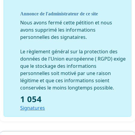
auxquelles la salle Laloubère ne peut pas répondre.
Annonce de l'administrateur de ce site
- Le basket-ball est une « religion » en terre
Chalossaise et le centre de formation qu’accueillera la
Nous avons fermé cette pétition et nous
nouvelle salle est un gage de développement
avons supprimé les informations
prometteur pour les jeunes sportifs de notre région.
personnelles des signataires.
Outre l'équipe professionnelle et le centre de
formation, Basket Landes est associée en coopération
Le règlement général sur la protection des
territoriale avec les clubs de l'ESMS, de Montaut, de
données de l'Union européenne ( RGPD) exige
l'USSAB, de l'EFCB pour la formation des jeunes enfants
que le stockage des informations
en école de basket et participe aux activités sociales de
personnelles soit motivé par une raison
son territoire (intervention dans les écoles notamment).
légitime et que ces informations soient
Quitter Saint Sever, c'est remettre en cause une offre
conservées le moins longtemps possible.
sportive pour tous et notamment les jeunes filles du
1 054
territoire.
Signatures
- Pour l’équipe professionnelle comme pour toutes
professions, la performance dans la durée est
directement liée à l’outil de travail.