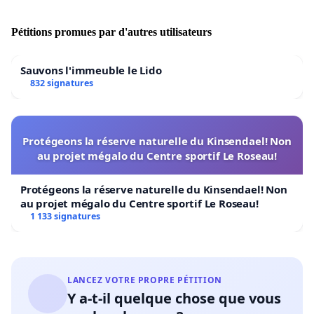
3 / Des raisons économiques :
Pétitions promues par d'autres utilisateurs
- Disposer d’un club professionnel sur notre
Sauvons l'immeuble le Lido
territoire est, pour les entreprises locales, un coup de
832 signatures
projecteur médiatique considérable. (10 diffusions TV
en 2013-2014 : quelle autre activité saint-séverine fait
autant parler de notre Ville ?).
Protégeons la réserve naturelle du Kinsendael! Non
au projet mégalo du Centre sportif Le Roseau!
- Chaque rencontre amène au Cap de Gascogne un
public nombreux et passionné (jusqu’à 2500 personnes)
Protégeons la réserve naturelle du Kinsendael! Non
et le commerce local ne peut que s’en réjouir.
au projet mégalo du Centre sportif Le Roseau!
1 133 signatures
- A contrario si le club se délocalise, les retombées
économiques seront égales à zéro... avec certitude !
- De la même façon, l’abandon de la construction
LANCEZ VOTRE PROPRE PÉTITION
de la salle coûterait 804 000 euros (frais déjà engagés)
Y a-t-il quelque chose que vous
au contribuable saint-séverin.