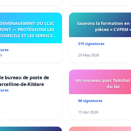
DÉMÉNAGEMENT DU CLSC
Sauvons la formation en
MONT — PROTÉGEONS LES
pièces « CVPEM 
DOMICILE ET LES SERVICES
 LES PAYS-D’EN-HAUT!
215 signatures
tures
26
29 May 2026
le bureau de poste de
Un nouveau parc familial
rcelline-de-Kildare
du-lac
tures
96 signatures
6
15 Apr 2026