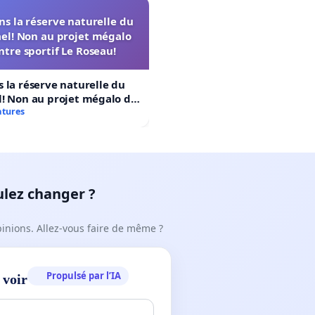
s la réserve naturelle du
el! Non au projet mégalo
ntre sportif Le Roseau!
 la réserve naturelle du
! Non au projet mégalo du
rtif Le Roseau!
atures
ulez changer ?
pinions. Allez-vous faire de même ?
Propulsé par l’IA
 voir