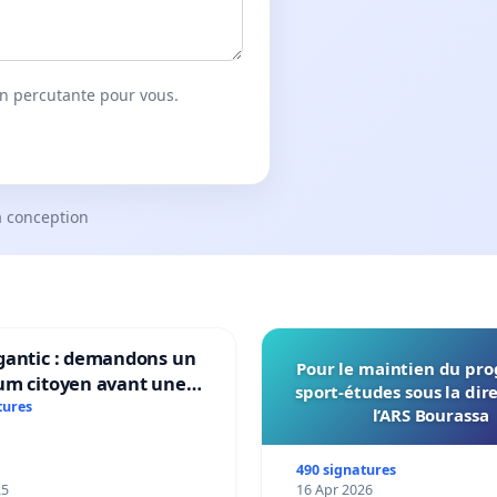
on percutante pour vous.
a conception
gantic : demandons un
Pour le maintien du p
um citoyen avant une
sport-études sous la dir
ation irréversible de
tures
l’ARS Bourassa
itoire »
490 signatures
25
16 Apr 2026