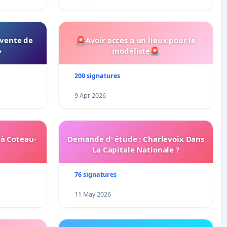
 vente de
🚨Avoir acces a un lieux pour le
»
modéliste🚨
200 signatures
9 Apr 2026
 à Coteau-
Demande d' étude : Charlevoix Dans
La Capitale Nationale ?
76 signatures
11 May 2026