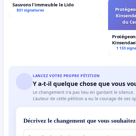
Sauvons l'immeuble le Lido
Protégeon
831 signatures
Kinsenda
du Ce
Protégeons
Kinsendael
Centre spo
1 133 sign
LANCEZ VOTRE PROPRE PÉTITION
Y a-t-il quelque chose que vous vo
Le changement n'a pas lieu en gardant le silence.
L'auteur de cette pétition a eu le courage de ses o
Décrivez le changement que vous souhaitez