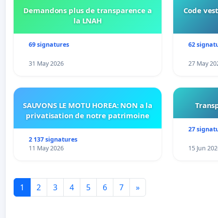
Demandons plus de transparence a
Code vest
la LNAH
69 signatures
62 signat
31 May 2026
27 May 20
SAUVONS LE MOTU HOREA: NON a la
Transp
privatisation de notre patrimoine
27 signat
2 137 signatures
11 May 2026
15 Jun 202
1
2
3
4
5
6
7
»