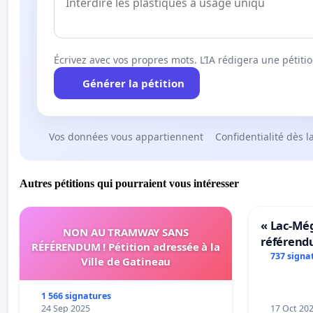
Écrivez avec vos propres mots. L’IA rédigera une pétiti
Générer la pétition
Vos données vous appartiennent
Confidentialité dès l
Autres pétitions qui pourraient vous intéresser
« Lac-Mé
NON AU TRAMWAY SANS
référend
RÉFÉRENDUM ! Pétition adressée à la
transform
737 signa
Ville de Gatineau
notre terr
1 566 signatures
24 Sep 2025
17 Oct 20