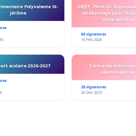
imentaire Polyvalente St-
OBJET : Pétition s’opposan
Jérôme
de dézonage pour l’expl
d’une sablière
ures
69 signatures
26
16 Feb 2026
ort scolaire 2026-2027
Contre les éoliennes 
Herménégilde
ures
28 signatures
6
26 Dec 2025