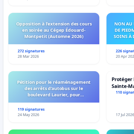
Opposition à l’extension des cours
NON AU 
en soirée au Cégep Édouard-
DE PIED
Montpetit (Automne 2026)
SOINS À 
DANS
272 signatures
226 signa
28 Mar 2026
20 Apr 20
Protéger 
Pétition pour le réaménagement
Sainte-Ma
des arrêts d’autobus sur le
110 signa
boulevard Laurier, pour
l’installation d’abribus et pour la
connexion 805-802 à établir
119 signatures
24 May 2026
17 Jul 202