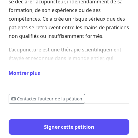
se déclarer acupuncteur, indépendamment de sa 
formation, de son expérience ou de ses 
compétences. Cela crée un risque sérieux que des 
patients se retrouvent entre les mains de praticiens 
non qualifiés ou insuffisamment formés.
L’acupuncture est une thérapie scientifiquement 
étayée et reconnue dans le monde entier, qui 
apporte chaque jour un soulagement en cas de 
Montrer plus
douleur, de stress, de troubles du sommeil, de 
difficultés de fertilité et de nombreux autres 
problèmes de santé. Il est donc essentiel que ces 
Contacter l’auteur de la pétition
soins soient dispensés de manière sûre, 
compétente et de haute qualité.
Avec cette pétition, nous demandons aux décideurs 
Signer cette pétition
politiques belges de :