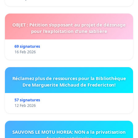
OBJET : Pétition s’opposant au projet de dézonage
pour l’exploitation d’une sablière
69 signatures
16 Feb 2026
Réclamez plus de ressources pour la Bibliothèque
Dre Marguerite Michaud de Fredericton!
57 signatures
12 Feb 2026
SAUVONS LE MOTU HOREA: NON a la privatisation