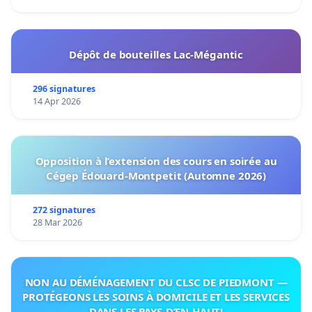
Dépôt de bouteilles Lac-Mégantic
296 signatures
14 Apr 2026
Opposition à l’extension des cours en soirée au
Cégep Édouard-Montpetit (Automne 2026)
272 signatures
28 Mar 2026
NON AU DÉMÉNAGEMENT DU CLSC DE PIEDMONT —
PROTÉGEONS LES SOINS À DOMICILE ET LES SERVICES
DANS LES PAYS-D’EN-HAUT!