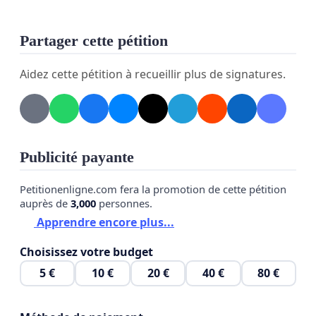
rétablir un cadre légal clair pour l’acupuncture,
Partager cette pétition
protéger le titre d’acupuncteur,
Aidez cette pétition à recueillir plus de signatures.
définir des normes de qualité et des exigences 
de formation,
et ainsi garantir la sécurité des patients ainsi 
que le professionnalisme des acupuncteurs 
Publicité payante
reconnus.
Petitionenligne.com fera la promotion de cette pétition
Nous croyons que chaque patient a droit à des 
auprès de
3,000
personnes.
soins sûrs, compétents et fiables. Un cadre légal 
Apprendre encore plus...
n’est pas un luxe, mais une condition indispensable 
Choisissez votre budget
pour éviter les abus et les risques.
5 €
10 €
20 €
40 €
80 €
Nous appelons les autorités à assumer leurs 
responsabilités et à réinscrire dans la loi la 