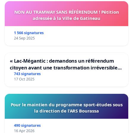
NON AU TRAMWAY SANS RÉFÉRENDUM ! Pétition
adressée à la Ville de Gatineau
1 566 signatures
24 Sep 2025
« Lac-Mégantic : demandons un référendum
citoyen avant une transformation irréversible
de notre territoire »
743 signatures
17 Oct 2025
Pour le maintien du programme sport-études sous
la direction de l’ARS Bourassa
490 signatures
16 Apr 2026