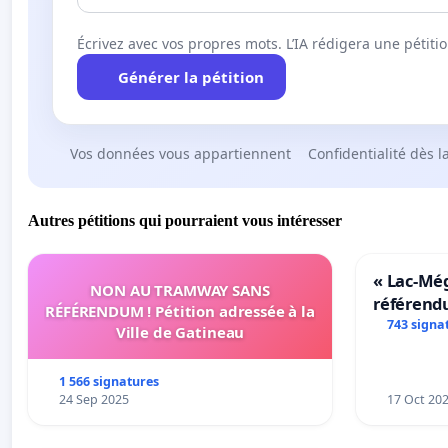
Écrivez avec vos propres mots. L’IA rédigera une pétiti
Générer la pétition
Vos données vous appartiennent
Confidentialité dès l
Autres pétitions qui pourraient vous intéresser
« Lac-Mé
NON AU TRAMWAY SANS
référend
RÉFÉRENDUM ! Pétition adressée à la
transform
743 signa
Ville de Gatineau
notre terr
1 566 signatures
24 Sep 2025
17 Oct 20