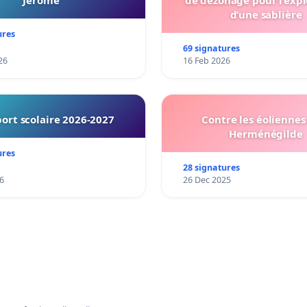
Jérôme
de dézonage pour l’expl
d’une sablière
ures
69 signatures
26
16 Feb 2026
ort scolaire 2026-2027
Contre les éoliennes 
Herménégilde
ures
28 signatures
6
26 Dec 2025