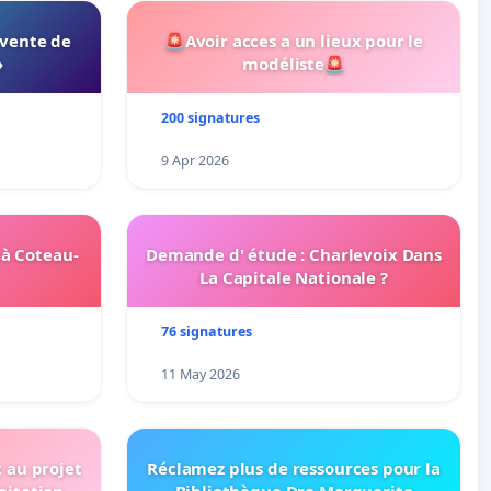
 vente de
🚨Avoir acces a un lieux pour le
»
modéliste🚨
200 signatures
9 Apr 2026
 à Coteau-
Demande d' étude : Charlevoix Dans
La Capitale Nationale ?
76 signatures
11 May 2026
t au projet
Réclamez plus de ressources pour la