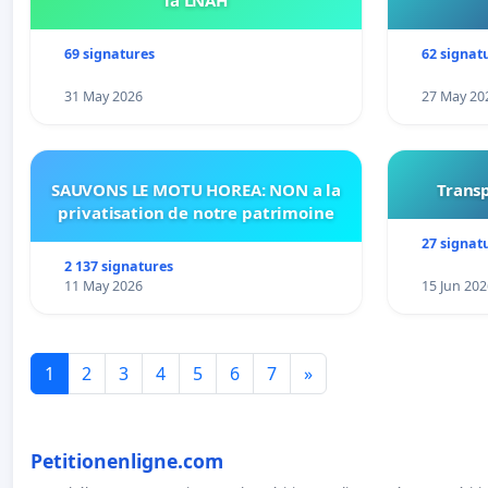
la LNAH
69 signatures
62 signat
31 May 2026
27 May 20
SAUVONS LE MOTU HOREA: NON a la
Transp
privatisation de notre patrimoine
27 signat
2 137 signatures
11 May 2026
15 Jun 202
1
2
3
4
5
6
7
»
Petitionenligne.com