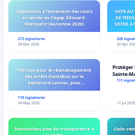
Opposition à l’extension des cours
NON AU 
en soirée au Cégep Édouard-
DE PIED
Montpetit (Automne 2026)
SOINS À 
DANS
272 signatures
226 signa
28 Mar 2026
20 Apr 20
Protéger 
Pétition pour le réaménagement
Sainte-Ma
des arrêts d’autobus sur le
111 signa
boulevard Laurier, pour
l’installation d’abribus et pour la
connexion 805-802 à établir
119 signatures
24 May 2026
17 Jul 202
Demandons plus de transparence a
Code vest