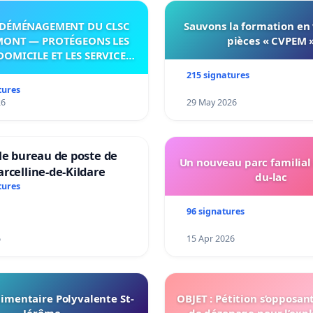
DÉMÉNAGEMENT DU CLSC
Sauvons la formation en
MONT — PROTÉGEONS LES
pièces « CVPEM 
DOMICILE ET LES SERVICES
 LES PAYS-D’EN-HAUT!
215 signatures
tures
26
29 May 2026
le bureau de poste de
Un nouveau parc familial
rcelline-de-Kildare
du-lac
tures
96 signatures
6
15 Apr 2026
imentaire Polyvalente St-
OBJET : Pétition s’opposan