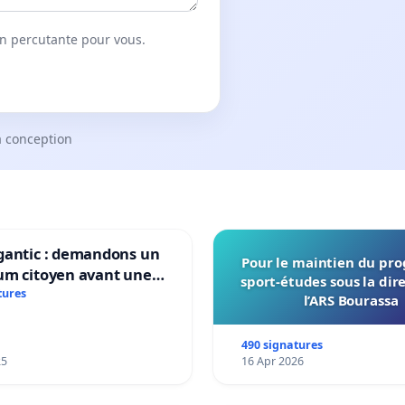
on percutante pour vous.
a conception
gantic : demandons un
Pour le maintien du p
um citoyen avant une
sport-études sous la dir
ation irréversible de
tures
l’ARS Bourassa
itoire »
490 signatures
25
16 Apr 2026