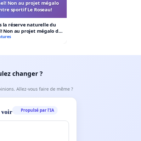
el! Non au projet mégalo
ntre sportif Le Roseau!
 la réserve naturelle du
! Non au projet mégalo du
rtif Le Roseau!
atures
ulez changer ?
pinions. Allez-vous faire de même ?
Propulsé par l’IA
 voir