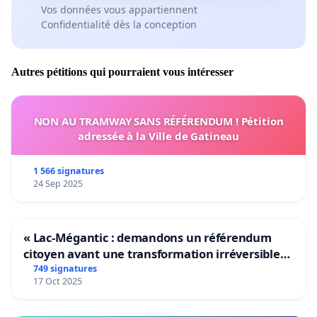
Vos données vous appartiennent
Confidentialité dès la conception
Autres pétitions qui pourraient vous intéresser
NON AU TRAMWAY SANS RÉFÉRENDUM ! Pétition
adressée à la Ville de Gatineau
1 566 signatures
24 Sep 2025
« Lac-Mégantic : demandons un référendum
citoyen avant une transformation irréversible
de notre territoire »
749 signatures
17 Oct 2025