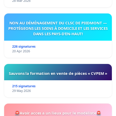
28 Mar 2026
NON AU DÉMÉNAGEMENT DU CLSC DE PIEDMONT —
PROTÉGEONS LES SOINS À DOMICILE ET LES SERVICES
DANS LES PAYS-D’EN-HAUT!
226 signatures
20 Apr 2026
Sauvons la formation en vente de pièces « CVPEM »
215 signatures
29 May 2026
🚨Avoir acces a un lieux pour le modéliste🚨