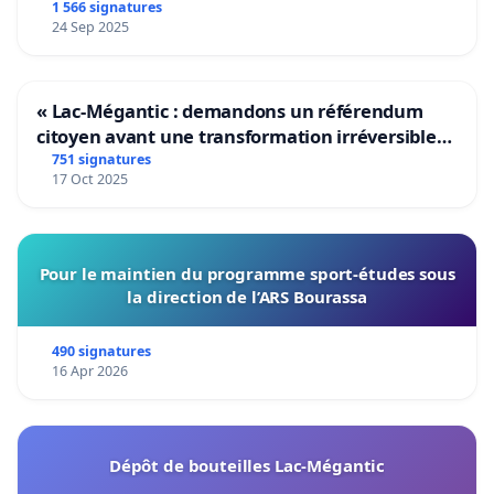
1 566 signatures
24 Sep 2025
« Lac-Mégantic : demandons un référendum
citoyen avant une transformation irréversible
de notre territoire »
751 signatures
17 Oct 2025
Pour le maintien du programme sport-études sous
la direction de l’ARS Bourassa
490 signatures
16 Apr 2026
Dépôt de bouteilles Lac-Mégantic