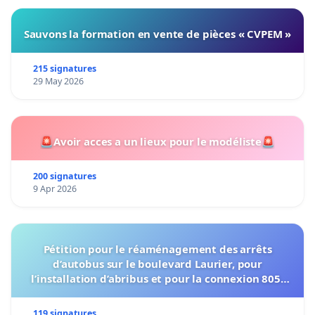
Sauvons la formation en vente de pièces « CVPEM »
215 signatures
29 May 2026
🚨Avoir acces a un lieux pour le modéliste🚨
200 signatures
9 Apr 2026
Pétition pour le réaménagement des arrêts
d’autobus sur le boulevard Laurier, pour
l’installation d’abribus et pour la connexion 805-
802 à établir
119 signatures