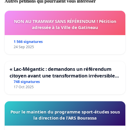
Autres pétitions qui pourraient vous intéresser
NON AU TRAMWAY SANS RÉFÉRENDUM ! Pétition
adressée à la Ville de Gatineau
1 566 signatures
24 Sep 2025
« Lac-Mégantic : demandons un référendum
citoyen avant une transformation irréversible
de notre territoire »
748 signatures
17 Oct 2025
Pour le maintien du programme sport-études sous
la direction de l’ARS Bourassa