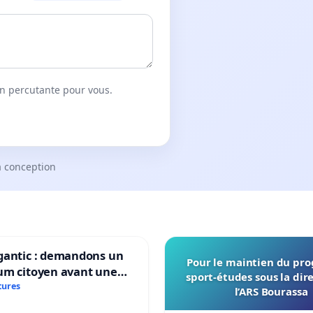
on percutante pour vous.
a conception
gantic : demandons un
Pour le maintien du p
um citoyen avant une
sport-études sous la dir
ation irréversible de
tures
l’ARS Bourassa
itoire »