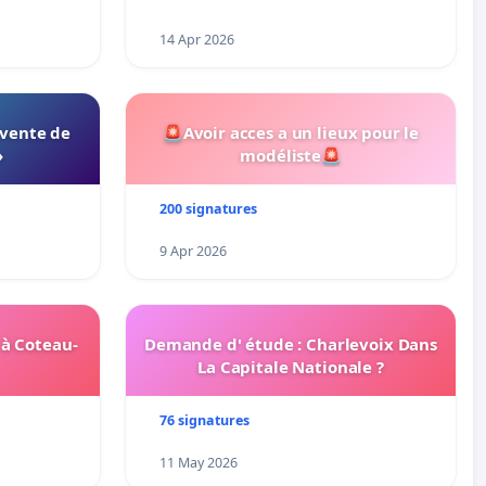
14 Apr 2026
 vente de
🚨Avoir acces a un lieux pour le
»
modéliste🚨
200 signatures
9 Apr 2026
 à Coteau-
Demande d' étude : Charlevoix Dans
La Capitale Nationale ?
76 signatures
11 May 2026