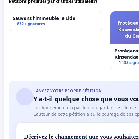
Pétitions promues par d'autres utilisateurs
Sauvons l'immeuble le Lido
Protégeon
832 signatures
Kinsenda
du Ce
Protégeons
Kinsendael
Centre spo
1 133 sign
LANCEZ VOTRE PROPRE PÉTITION
Y a-t-il quelque chose que vous vo
Le changement n'a pas lieu en gardant le silence.
L'auteur de cette pétition a eu le courage de ses o
Décrivez le changement que vous souhaitez