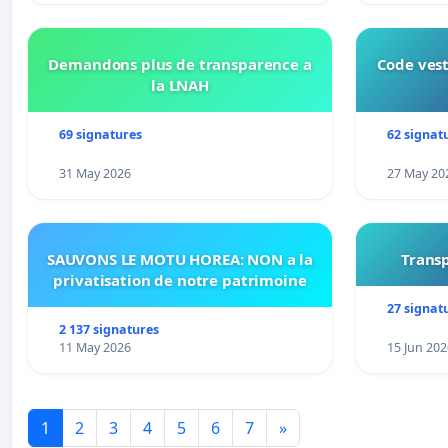
Demandons plus de transparence a
Code vest
la LNAH
69 signatures
62 signat
31 May 2026
27 May 20
SAUVONS LE MOTU HOREA: NON a la
Transp
privatisation de notre patrimoine
27 signat
2 137 signatures
11 May 2026
15 Jun 202
1
2
3
4
5
6
7
»