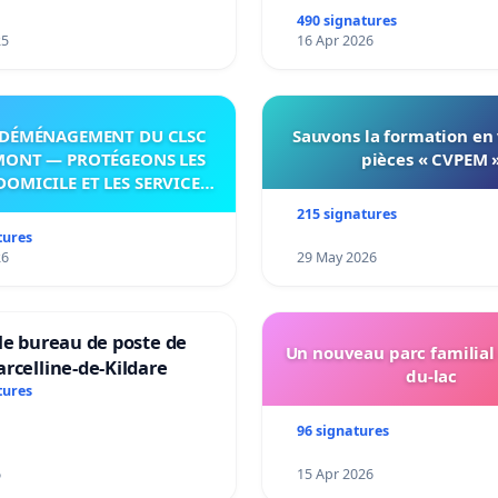
490 signatures
25
16 Apr 2026
DÉMÉNAGEMENT DU CLSC
Sauvons la formation en
MONT — PROTÉGEONS LES
pièces « CVPEM 
DOMICILE ET LES SERVICES
 LES PAYS-D’EN-HAUT!
215 signatures
tures
26
29 May 2026
le bureau de poste de
Un nouveau parc familial
rcelline-de-Kildare
du-lac
tures
96 signatures
6
15 Apr 2026