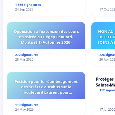
1 566 signatures
24 Sep 2025
17 Oct 20
Opposition à l’extension des cours
NON AU 
en soirée au Cégep Édouard-
DE PIED
Montpetit (Automne 2026)
SOINS À 
DANS
272 signatures
226 signa
28 Mar 2026
20 Apr 20
Protéger 
Pétition pour le réaménagement
Sainte-Ma
des arrêts d’autobus sur le
112 signa
boulevard Laurier, pour
l’installation d’abribus et pour la
connexion 805-802 à établir
119 signatures
24 May 2026
17 Jul 202