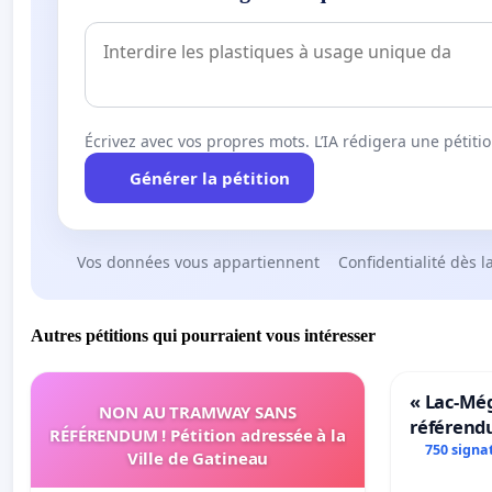
Écrivez avec vos propres mots. L’IA rédigera une pétiti
Générer la pétition
Vos données vous appartiennent
Confidentialité dès l
Autres pétitions qui pourraient vous intéresser
« Lac-Mé
NON AU TRAMWAY SANS
référend
RÉFÉRENDUM ! Pétition adressée à la
transform
750 signa
Ville de Gatineau
notre terr