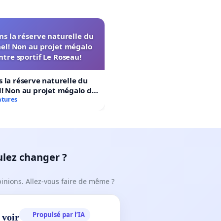
s la réserve naturelle du
el! Non au projet mégalo
ntre sportif Le Roseau!
 la réserve naturelle du
! Non au projet mégalo du
rtif Le Roseau!
atures
ulez changer ?
pinions. Allez-vous faire de même ?
Propulsé par l’IA
 voir