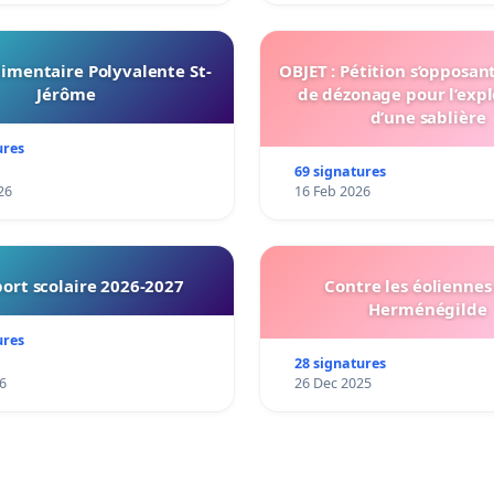
imentaire Polyvalente St-
OBJET : Pétition s’opposan
Jérôme
de dézonage pour l’expl
d’une sablière
ures
69 signatures
26
16 Feb 2026
ort scolaire 2026-2027
Contre les éoliennes 
Herménégilde
ures
28 signatures
6
26 Dec 2025