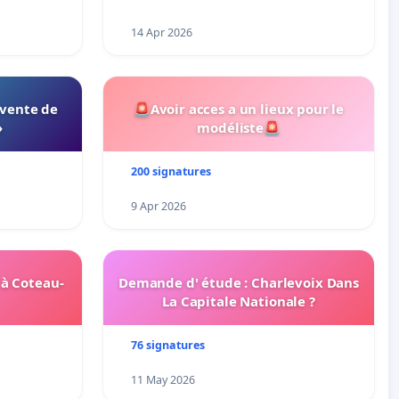
14 Apr 2026
 vente de
🚨Avoir acces a un lieux pour le
»
modéliste🚨
200 signatures
9 Apr 2026
 à Coteau-
Demande d' étude : Charlevoix Dans
La Capitale Nationale ?
76 signatures
11 May 2026