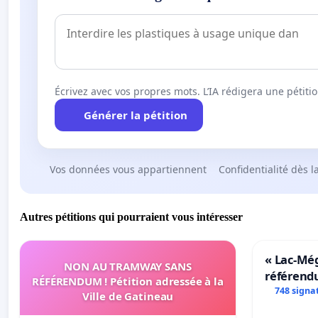
Écrivez avec vos propres mots. L’IA rédigera une pétiti
Générer la pétition
Vos données vous appartiennent
Confidentialité dès l
Autres pétitions qui pourraient vous intéresser
« Lac-Mé
NON AU TRAMWAY SANS
référend
RÉFÉRENDUM ! Pétition adressée à la
transform
748 signa
Ville de Gatineau
notre terr