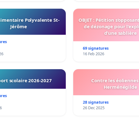
imentaire Polyvalente St-
OBJET : Pétition s’opposan
Jérôme
de dézonage pour l’expl
d’une sablière
ures
69 signatures
26
16 Feb 2026
ort scolaire 2026-2027
Contre les éoliennes 
Herménégilde
ures
28 signatures
6
26 Dec 2025