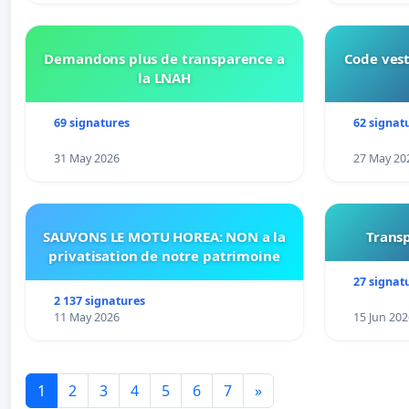
Demandons plus de transparence a
Code vest
la LNAH
69 signatures
62 signat
31 May 2026
27 May 20
SAUVONS LE MOTU HOREA: NON a la
Transp
privatisation de notre patrimoine
27 signat
2 137 signatures
11 May 2026
15 Jun 202
1
2
3
4
5
6
7
»