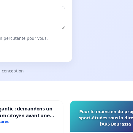
on percutante pour vous.
a conception
gantic : demandons un
Pour le maintien du p
um citoyen avant une
sport-études sous la dir
ation irréversible de
tures
l’ARS Bourassa
itoire »