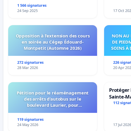
1 566 signatures
24 Sep 2025
17 Oct 20
Opposition à l’extension des cours
NON AU 
en soirée au Cégep Édouard-
DE PIED
Montpetit (Automne 2026)
SOINS À 
DANS
272 signatures
226 signa
28 Mar 2026
20 Apr 20
Protéger 
Pétition pour le réaménagement
Sainte-Ma
des arrêts d’autobus sur le
112 signa
boulevard Laurier, pour
l’installation d’abribus et pour la
connexion 805-802 à établir
119 signatures
24 May 2026
17 Jul 202