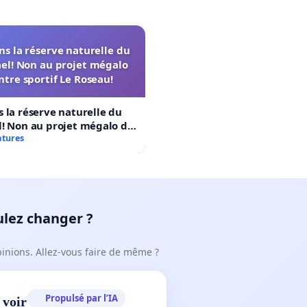
s la réserve naturelle du
el! Non au projet mégalo
ntre sportif Le Roseau!
 la réserve naturelle du
! Non au projet mégalo du
rtif Le Roseau!
atures
ulez changer ?
pinions. Allez-vous faire de même ?
Propulsé par l’IA
 voir