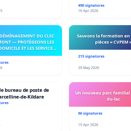
490 signatures
25
16 Apr 2026
DÉMÉNAGEMENT DU CLSC
Sauvons la formation en
MONT — PROTÉGEONS LES
pièces « CVPEM 
DOMICILE ET LES SERVICES
 LES PAYS-D’EN-HAUT!
215 signatures
tures
26
29 May 2026
le bureau de poste de
Un nouveau parc familial
rcelline-de-Kildare
du-lac
tures
96 signatures
6
15 Apr 2026