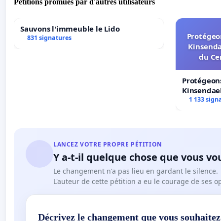
Pétitions promues par d'autres utilisateurs
Sauvons l'immeuble le Lido
Protégeon
831 signatures
Kinsenda
du Ce
Protégeons
Kinsendael
Centre spo
1 133 sign
LANCEZ VOTRE PROPRE PÉTITION
Y a-t-il quelque chose que vous vo
Le changement n'a pas lieu en gardant le silence.
L'auteur de cette pétition a eu le courage de ses o
Décrivez le changement que vous souhaitez