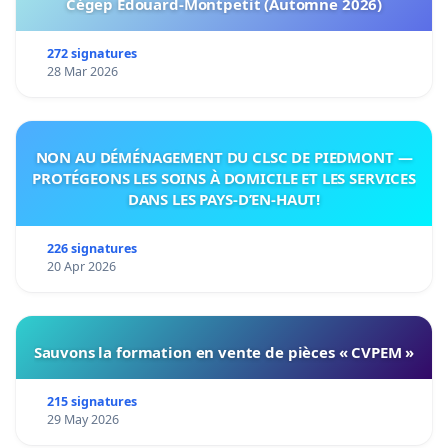
Cégep Édouard-Montpetit (Automne 2026)
272 signatures
28 Mar 2026
NON AU DÉMÉNAGEMENT DU CLSC DE PIEDMONT —
PROTÉGEONS LES SOINS À DOMICILE ET LES SERVICES
DANS LES PAYS-D’EN-HAUT!
226 signatures
20 Apr 2026
Sauvons la formation en vente de pièces « CVPEM »
215 signatures
29 May 2026