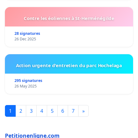
Contre les éoliennes à St-Herménégilde
28 signatures
26 Dec 2025
Action urgente d'entretien du parc Hochelaga
295 signatures
26 May 2025
1
2
3
4
5
6
7
»
Petitionenligne.com