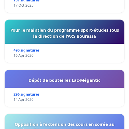
de notre territoire »
751 signatures
17 Oct 2025
Pour le maintien du programme sport-études sous
la direction de l’ARS Bourassa
490 signatures
16 Apr 2026
Dépôt de bouteilles Lac-Mégantic
296 signatures
14 Apr 2026
Opposition à l’extension des cours en soirée au