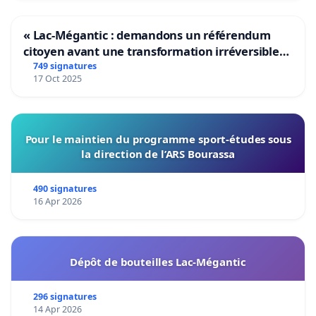
« Lac-Mégantic : demandons un référendum
citoyen avant une transformation irréversible
de notre territoire »
749 signatures
17 Oct 2025
Pour le maintien du programme sport-études sous
la direction de l’ARS Bourassa
490 signatures
16 Apr 2026
Dépôt de bouteilles Lac-Mégantic
296 signatures
14 Apr 2026