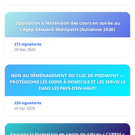
Opposition à l’extension des cours en soirée au
Cégep Édouard-Montpetit (Automne 2026)
272 signatures
28 Mar 2026
NON AU DÉMÉNAGEMENT DU CLSC DE PIEDMONT —
PROTÉGEONS LES SOINS À DOMICILE ET LES SERVICES
DANS LES PAYS-D’EN-HAUT!
226 signatures
20 Apr 2026
Sauvons la formation en vente de pièces « CVPEM »