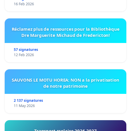
16 Feb 2026
Réclamez plus de ressources pour la Bibliothèque
Dre Marguerite Michaud de Fredericton!
57 signatures
12 Feb 2026
SAUVONS LE MOTU HOREA: NON a la privatisation
de notre patrimoine
2 137 signatures
11 May 2026
Transport scolaire 2026-2027