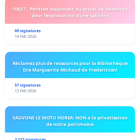
OBJET : Pétition s’opposant au projet de dézonage
pour l’exploitation d’une sablière
69 signatures
16 Feb 2026
Réclamez plus de ressources pour la Bibliothèque
Dre Marguerite Michaud de Fredericton!
57 signatures
12 Feb 2026
SAUVONS LE MOTU HOREA: NON a la privatisation
de notre patrimoine
2 137 signatures