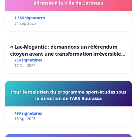
adressée à la Ville de Gatineau
1 566 signatures
24 Sep 2025
« Lac-Mégantic : demandons un référendum
citoyen avant une transformation irréversible
de notre territoire »
750 signatures
17 Oct 2025
Pour le maintien du programme sport-études sous
la direction de l’ARS Bourassa
490 signatures
16 Apr 2026