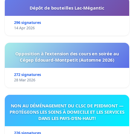
Dépôt de bouteilles Lac-Mégantic
296 signatures
14 Apr 2026
Opposition à l’extension des cours en soirée au
Cégep Édouard-Montpetit (Automne 2026)
272 signatures
28 Mar 2026
NON AU DÉMÉNAGEMENT DU CLSC DE PIEDMONT —
PROTÉGEONS LES SOINS À DOMICILE ET LES SERVICES
DANS LES PAYS-D’EN-HAUT!
226 signatures