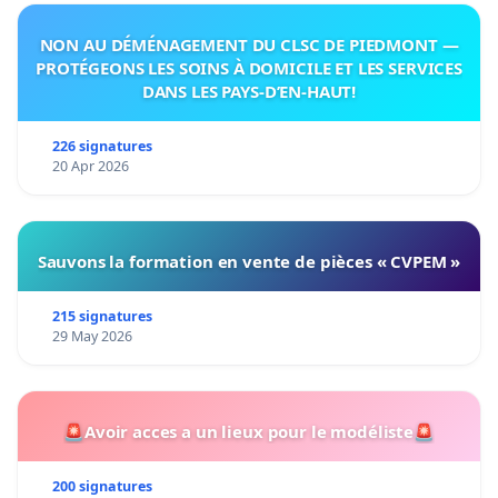
NON AU DÉMÉNAGEMENT DU CLSC DE PIEDMONT —
PROTÉGEONS LES SOINS À DOMICILE ET LES SERVICES
DANS LES PAYS-D’EN-HAUT!
226 signatures
20 Apr 2026
Sauvons la formation en vente de pièces « CVPEM »
215 signatures
29 May 2026
🚨Avoir acces a un lieux pour le modéliste🚨
200 signatures