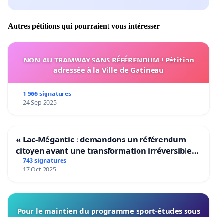
Autres pétitions qui pourraient vous intéresser
NON AU TRAMWAY SANS RÉFÉRENDUM ! Pétition
adressée à la Ville de Gatineau
1 566 signatures
24 Sep 2025
« Lac-Mégantic : demandons un référendum
citoyen avant une transformation irréversible
de notre territoire »
743 signatures
17 Oct 2025
Pour le maintien du programme sport-études sous