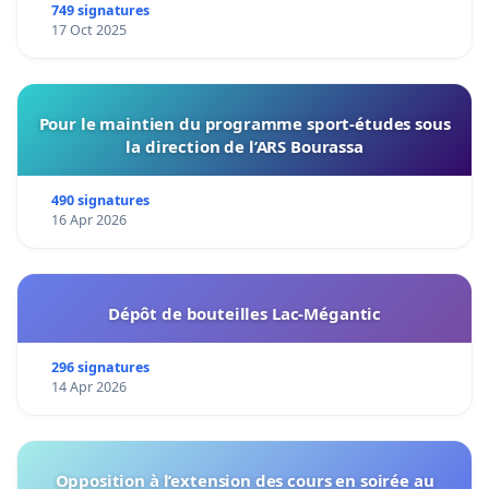
de notre territoire »
749 signatures
17 Oct 2025
Pour le maintien du programme sport-études sous
la direction de l’ARS Bourassa
490 signatures
16 Apr 2026
Dépôt de bouteilles Lac-Mégantic
296 signatures
14 Apr 2026
Opposition à l’extension des cours en soirée au