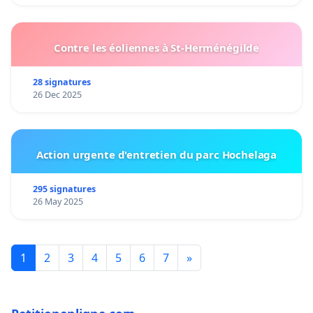
Contre les éoliennes à St-Herménégilde
28 signatures
26 Dec 2025
Action urgente d'entretien du parc Hochelaga
295 signatures
26 May 2025
1
2
3
4
5
6
7
»