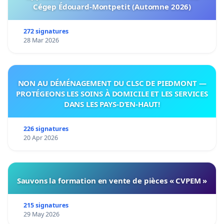
Cégep Édouard-Montpetit (Automne 2026)
272 signatures
28 Mar 2026
NON AU DÉMÉNAGEMENT DU CLSC DE PIEDMONT —
PROTÉGEONS LES SOINS À DOMICILE ET LES SERVICES
DANS LES PAYS-D’EN-HAUT!
226 signatures
20 Apr 2026
Sauvons la formation en vente de pièces « CVPEM »
215 signatures
29 May 2026