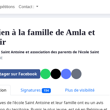
 pétitions
Contact :
ien à la famille de Amla et
ir
 Saint Antoine et association des parents de l'école Saint
BE
tager sur Facebook
tion
Signatures
Plus de visibilité
154
es de l'école Saint Antoine et leur famille ont eu un avis
on du territoire. Rumir, le plus jeune, est né en Belgique et