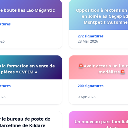
e bouteilles Lac-Mégantic
Opposition à l’extension
en soirée au Cégep É
Montpetit (Automne
atures
272 signatures
026
28 Mar 2026
 la formation en vente de
🚨Avoir acces a un lieu
pièces « CVPEM »
modéliste🚨
atures
200 signatures
026
9 Apr 2026
 le bureau de poste de
Un nouveau parc familial
arcelline-de-Kildare
du-lac