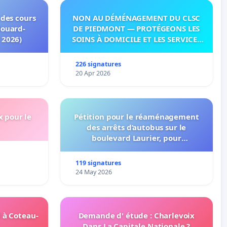
 des cours
NON AU DÉMÉNAGEMENT DU CLSC
douard-
DE PIEDMONT — PROTÉGEONS LES
 2026)
SOINS À DOMICILE ET LES SERVICES
DANS LES PAYS-D’EN-HAUT!
226 signatures
20 Apr 2026
x pour le
Pétition pour le réaménagement
des arrêts d’autobus sur le
boulevard Laurier, pour
l’installation d’abribus et pour la
connexion 805-802 à établir
119 signatures
24 May 2026
 à Coteau-
Demande d' étude : Charlevoix
Dans La Capitale Nationale ?