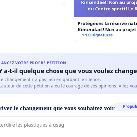
Kinsendael! Non au proj
du Centre sportif Le 
Protégeons la réserve nat
Kinsendael! Non au proje
Centre sportif Le Roseau!
1 133 signatures
LANCEZ VOTRE PROPRE PÉTITION
Y a-t-il quelque chose que vous voulez change
Le changement n'a pas lieu en gardant le silence.
L'auteur de cette pétition a eu le courage de ses opinions. Allez-v
Propuls
rivez le changement que vous souhaitez voir