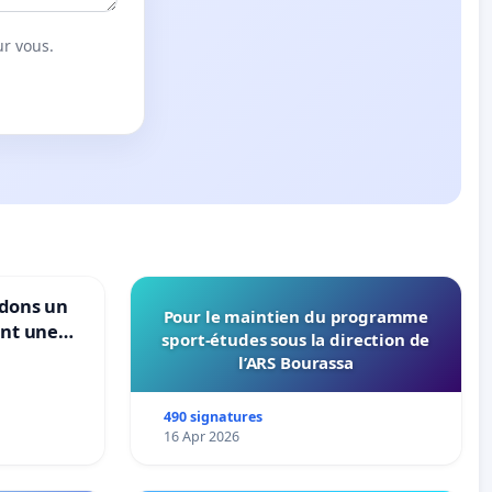
ur vous.
ndons un
Pour le maintien du programme
ant une
sport-études sous la direction de
ible de
l’ARS Bourassa
490 signatures
16 Apr 2026