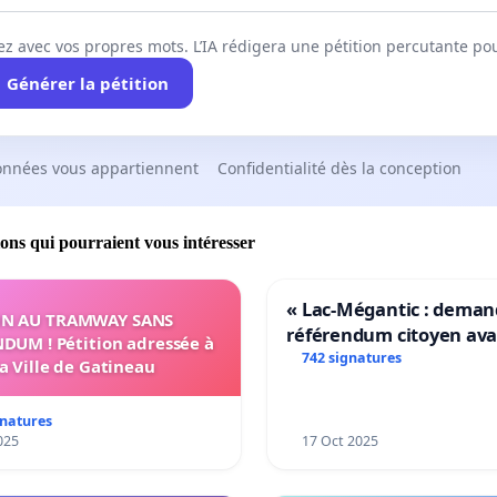
ez avec vos propres mots. L’IA rédigera une pétition percutante po
Générer la pétition
onnées vous appartiennent
Confidentialité dès la conception
ions qui pourraient vous intéresser
« Lac-Mégantic : dema
N AU TRAMWAY SANS
référendum citoyen av
DUM ! Pétition adressée à
transformation irrévers
742 signatures
la Ville de Gatineau
notre territoire »
gnatures
025
17 Oct 2025