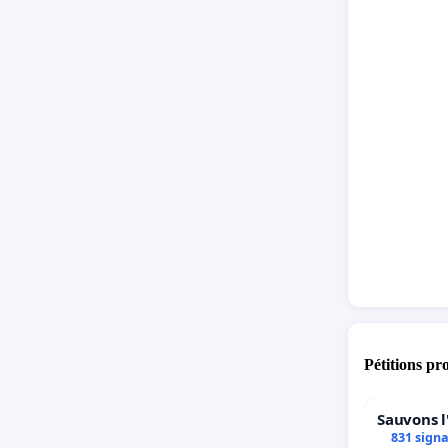
Pétitions pr
Sauvons l
831 sign