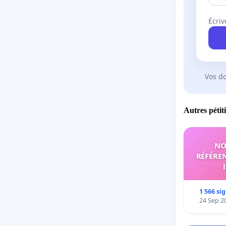
Écriv
Vos d
Autres pétit
NO
RÉFÉREN
1 566 si
24 Sep 2