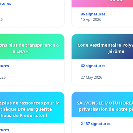
atures
96 signatures
26
15 Apr 2026
ns plus de transparence a
Code vestimentaire Polyv
la LNAH
Jérôme
tures
62 signatures
026
27 May 2026
 plus de ressources pour la
SAUVONS LE MOTU HOREA:
othèque Dre Marguerite
privatisation de notre 
haud de Fredericton!
2 137 signatures
tures