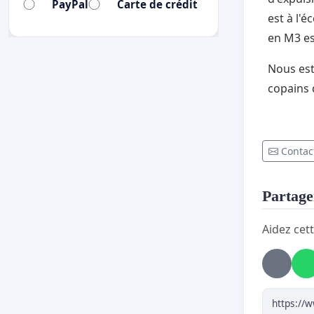
PayPal
Carte de crédit
est à l'é
en M3 est
Nous est
copains 
Contact
Partager
Aidez cett