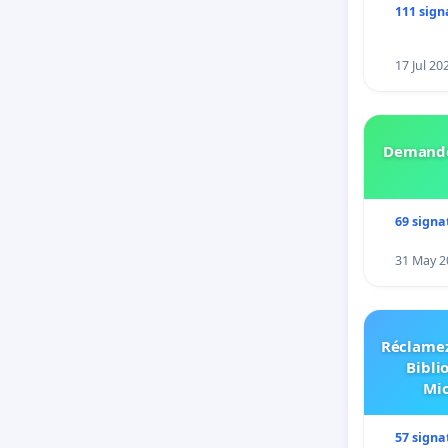
111 sign
17 Jul 20
Demando
69 signa
31 May 2
Réclamez
Bibli
Mic
57 signa