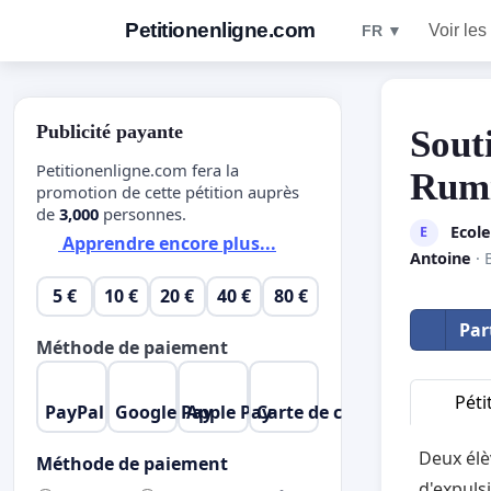
Petitionenligne.com
Voir les
FR ▼
Publicité payante
Sout
Petitionenligne.com fera la
Rum
promotion de cette pétition auprès
de
3,000
personnes.
Ecole
E
Apprendre encore plus...
Antoine
· 
5 €
10 €
20 €
40 €
80 €
Par
Méthode de paiement
Péti
PayPal
Google Pay
Apple Pay
Carte de crédit
Deux élèv
Méthode de paiement
d'expulsi