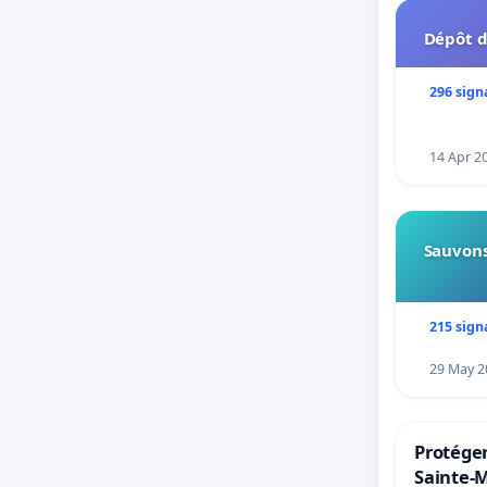
Dépôt d
296 sign
14 Apr 2
Sauvons
215 sign
29 May 2
Protéger
Sainte-M