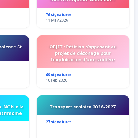
76 signatures
11 May 2026
alente St-
OBJET : Pétition s’opposant au
projet de dézonage pour
l’exploitation d’une sablière
69 signatures
16 Feb 2026
 NON a la
Transport scolaire 2026-2027
patrimoine
27 signatures