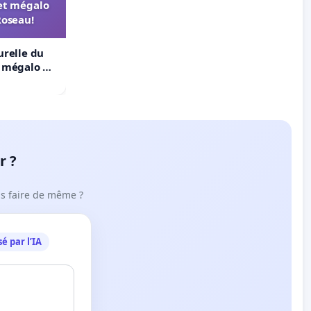
et mégalo
Roseau!
urelle du
t mégalo du
r ?
ous faire de même ?
é par l’IA