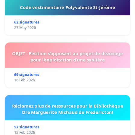
Code vestimentaire Polyvalente St-Jérôme
62 signatures
27 May 2026
OBJET : Pétition s’opposant au projet de dézonage
pour l’exploitation d’une sablière
69 signatures
16 Feb 2026
Réclamez plus de ressources pour la Bibliothèque
Dre Marguerite Michaud de Fredericton!
57 signatures
12 Feb 2026