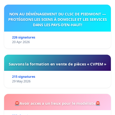
NON AU DÉMÉNAGEMENT DU CLSC DE PIEDMONT —
PROTÉGEONS LES SOINS À DOMICILE ET LES SERVICES
DANS LES PAYS-D’EN-HAUT!
226 signatures
20 Apr 2026
Sauvons la formation en vente de pièces « CVPEM »
215 signatures
29 May 2026
🚨Avoir acces a un lieux pour le modéliste🚨