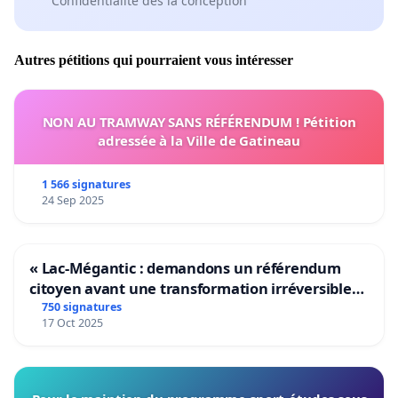
Confidentialité dès la conception
Autres pétitions qui pourraient vous intéresser
NON AU TRAMWAY SANS RÉFÉRENDUM ! Pétition
adressée à la Ville de Gatineau
1 566 signatures
24 Sep 2025
« Lac-Mégantic : demandons un référendum
citoyen avant une transformation irréversible
de notre territoire »
750 signatures
17 Oct 2025