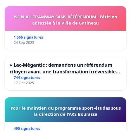
NON AU TRAMWAY SANS RÉFÉRENDUM ! Pétition
adressée à la Ville de Gatineau
1 566 signatures
24 Sep 2025
« Lac-Mégantic : demandons un référendum
citoyen avant une transformation irréversible
de notre territoire »
744 signatures
17 Oct 2025
Pour le maintien du programme sport-études sous
la direction de l’ARS Bourassa
490 signatures