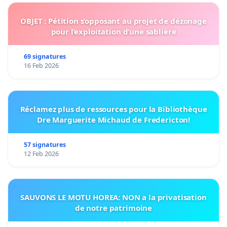
OBJET : Pétition s’opposant au projet de dézonage
pour l’exploitation d’une sablière
69 signatures
16 Feb 2026
Réclamez plus de ressources pour la Bibliothèque
Dre Marguerite Michaud de Fredericton!
57 signatures
12 Feb 2026
SAUVONS LE MOTU HOREA: NON a la privatisation
de notre patrimoine