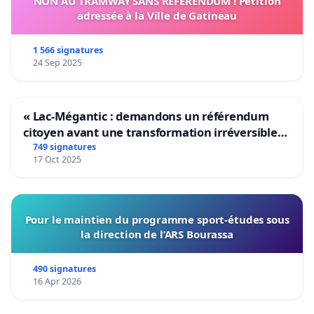
NON AU TRAMWAY SANS RÉFÉRENDUM ! Pétition
adressée à la Ville de Gatineau
1 566 signatures
24 Sep 2025
« Lac-Mégantic : demandons un référendum
citoyen avant une transformation irréversible
de notre territoire »
749 signatures
17 Oct 2025
Pour le maintien du programme sport-études sous
la direction de l’ARS Bourassa
490 signatures
16 Apr 2026