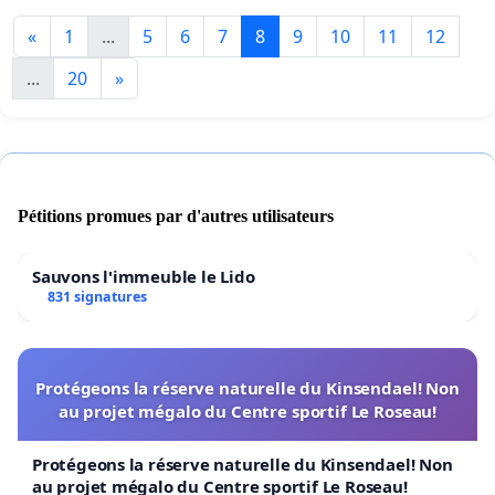
«
1
...
5
6
7
8
9
10
11
12
...
20
»
Pétitions promues par d'autres utilisateurs
Sauvons l'immeuble le Lido
831 signatures
Protégeons la réserve naturelle du Kinsendael! Non
au projet mégalo du Centre sportif Le Roseau!
Protégeons la réserve naturelle du Kinsendael! Non
au projet mégalo du Centre sportif Le Roseau!