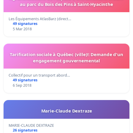
au parc du Bois des Pins à Saint-Hyacinthe
Les Équipements AtlasBarz (direct…
49 signatures
5 Mar 2018
Tarification sociale à Québec (ville)!: Demande d'un
engagement gouvernemental
Collectif pour un transport abord…
49 signatures
6 Sep 2018
Marie-Claude Dextraze
MARIE-CLAUDE DEXTRAZE
26 signatures