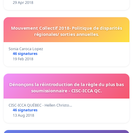
29 Apr 2018
Mouvement Collectif 2018- Politique de disparités
régionales/ sorties annuelles.
Sonia Caroca Lopez
46 signatures
19 Feb 2018
Dénonçons la réintroduction de la règle du plus bas
soumissionnaire - CISC-ICCA QC.
CISC-ICCA QUÉBEC - Hellen Christo…
46 signatures
13 Aug 2018