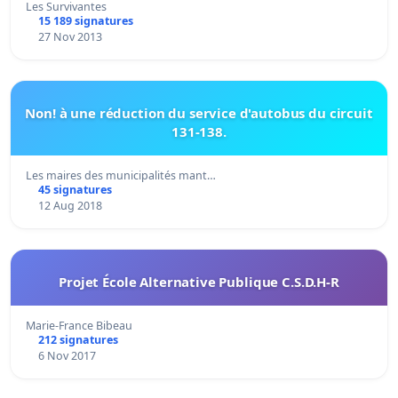
Les Survivantes
15 189 signatures
27 Nov 2013
Non! à une réduction du service d'autobus du circuit
131-138.
Les maires des municipalités mant…
45 signatures
12 Aug 2018
Projet École Alternative Publique C.S.D.H-R
Marie-France Bibeau
212 signatures
6 Nov 2017