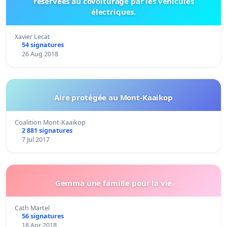
réservées au covoiturage par les véhicules
électriques.
Xavier Lecat
54 signatures
26 Aug 2018
Aire protégée au Mont-Kaaikop
Coalition Mont-Kaaikop
2 881 signatures
7 Jul 2017
Gemma une famille pour la vie
Cath Martel
56 signatures
18 Apr 2018