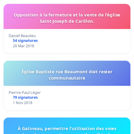
Opposition à la fermeture et la vente de l'église
Saint-Joseph de Carillon.
Daniel Beaulieu
54 signatures
20 Mar 2018
Église Baptiste rue Beaumont doit rester
communautaire
Pierrre-Paul Léger
79 signatures
1 Nov 2018
À Gatineau, permettre l'utilisation des voies