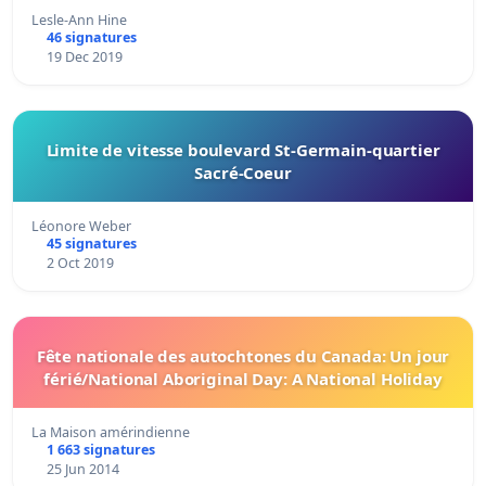
Lesle-Ann Hine
46 signatures
19 Dec 2019
Limite de vitesse boulevard St-Germain-quartier
Sacré-Coeur
Léonore Weber
45 signatures
2 Oct 2019
Fête nationale des autochtones du Canada: Un jour
férié/National Aboriginal Day: A National Holiday
La Maison amérindienne
1 663 signatures
25 Jun 2014