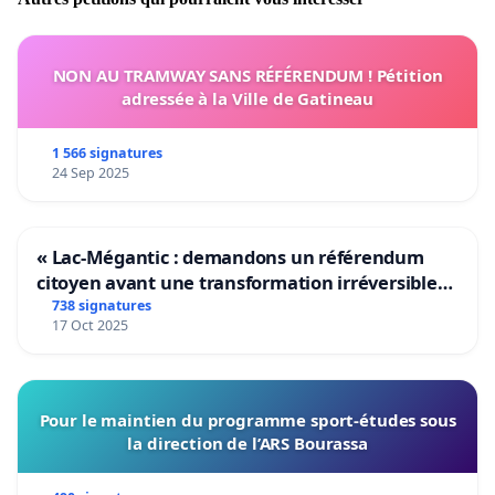
NON AU TRAMWAY SANS RÉFÉRENDUM ! Pétition
adressée à la Ville de Gatineau
1 566 signatures
24 Sep 2025
« Lac-Mégantic : demandons un référendum
citoyen avant une transformation irréversible
de notre territoire »
738 signatures
17 Oct 2025
Pour le maintien du programme sport-études sous
la direction de l’ARS Bourassa