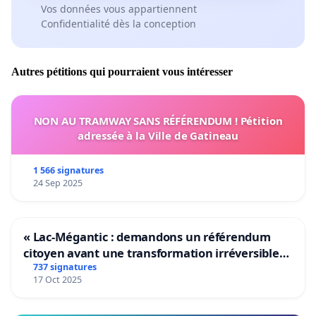
Vos données vous appartiennent
Confidentialité dès la conception
Autres pétitions qui pourraient vous intéresser
NON AU TRAMWAY SANS RÉFÉRENDUM ! Pétition
adressée à la Ville de Gatineau
1 566 signatures
24 Sep 2025
« Lac-Mégantic : demandons un référendum
citoyen avant une transformation irréversible
de notre territoire »
737 signatures
17 Oct 2025