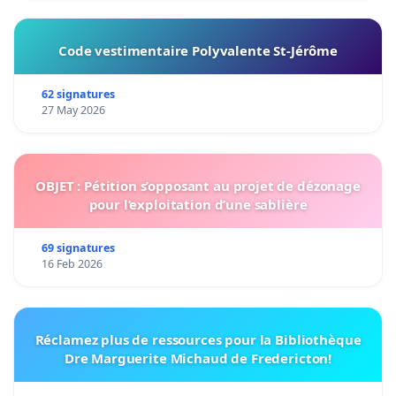
Code vestimentaire Polyvalente St-Jérôme
62 signatures
27 May 2026
OBJET : Pétition s’opposant au projet de dézonage
pour l’exploitation d’une sablière
69 signatures
16 Feb 2026
Réclamez plus de ressources pour la Bibliothèque
Dre Marguerite Michaud de Fredericton!