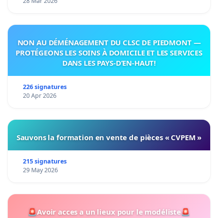
28 Mar 2026
NON AU DÉMÉNAGEMENT DU CLSC DE PIEDMONT —
PROTÉGEONS LES SOINS À DOMICILE ET LES SERVICES
DANS LES PAYS-D’EN-HAUT!
226 signatures
20 Apr 2026
Sauvons la formation en vente de pièces « CVPEM »
215 signatures
29 May 2026
🚨Avoir acces a un lieux pour le modéliste🚨