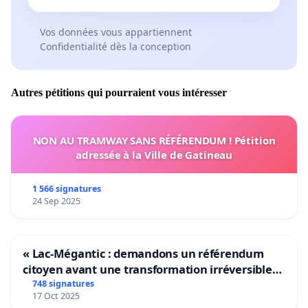
Vos données vous appartiennent
Confidentialité dès la conception
Autres pétitions qui pourraient vous intéresser
NON AU TRAMWAY SANS RÉFÉRENDUM ! Pétition
adressée à la Ville de Gatineau
1 566 signatures
24 Sep 2025
« Lac-Mégantic : demandons un référendum
citoyen avant une transformation irréversible
de notre territoire »
748 signatures
17 Oct 2025