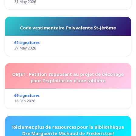
31 May 2026
Code vestimentaire Polyvalente St-Jérôme
62 signatures
27 May 2026
OBJET : Pétition s’opposant au projet de dézonage
pour l’exploitation d’une sablière
69 signatures
16 Feb 2026
Réclamez plus de ressources pour la Bibliothèque
Dre Marguerite Michaud de Fredericton!