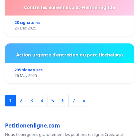
Contre les éoliennes à St-Herménégilde
28 signatures
26 Dec 2025
Action urgente d'entretien du parc Hochelaga
295 signatures
26 May 2025
1
2
3
4
5
6
7
»
Petitionenligne.com
Nous hébergeons gratuitement les pétitions en ligne. Créez une