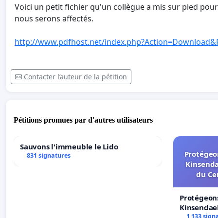
Voici un petit fichier qu'un collègue a mis sur pied pou
nous serons affectés.
http://www.pdfhost.net/index.php?Action=Download
Contacter l’auteur de la pétition
Pétitions promues par d'autres utilisateurs
Sauvons l'immeuble le Lido
Protégeon
831 signatures
Kinsenda
du Ce
Protégeons
Kinsendael
Centre spo
1 133 sign