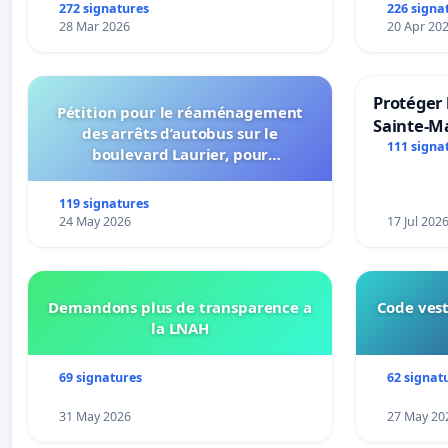
272 signatures
226 signa
28 Mar 2026
20 Apr 20
Protéger 
Pétition pour le réaménagement
Sainte-Ma
des arrêts d’autobus sur le
111 signa
boulevard Laurier, pour
l’installation d’abribus et pour la
connexion 805-802 à établir
119 signatures
24 May 2026
17 Jul 202
Demandons plus de transparence a
Code vest
la LNAH
69 signatures
62 signat
31 May 2026
27 May 20