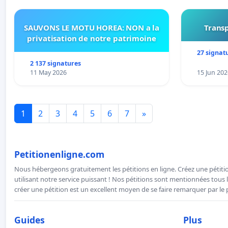
SAUVONS LE MOTU HOREA: NON a la
Transp
privatisation de notre patrimoine
27 signat
2 137 signatures
11 May 2026
15 Jun 202
1
2
3
4
5
6
7
»
Petitionenligne.com
Nous hébergeons gratuitement les pétitions en ligne. Créez une pétitio
utilisant notre service puissant ! Nos pétitions sont mentionnées tous l
créer une pétition est un excellent moyen de se faire remarquer par le p
Guides
Plus