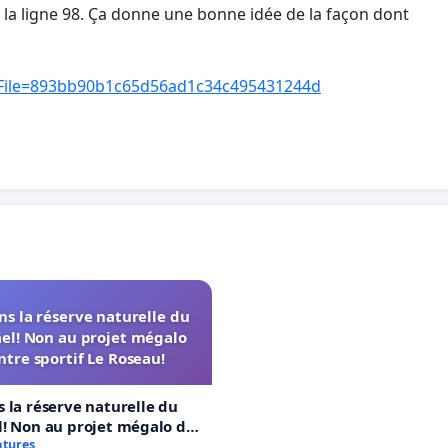
r la ligne 98. Ça donne une bonne idée de la façon dont
&File=893bb90b1c65d56ad1c34c495431244d
s la réserve naturelle du
el! Non au projet mégalo
ntre sportif Le Roseau!
 la réserve naturelle du
! Non au projet mégalo du
rtif Le Roseau!
atures