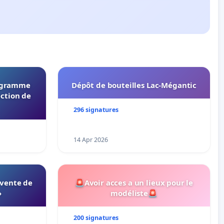
rogramme
Dépôt de bouteilles Lac-Mégantic
ection de
296 signatures
14 Apr 2026
 vente de
🚨Avoir acces a un lieux pour le
»
modéliste🚨
200 signatures