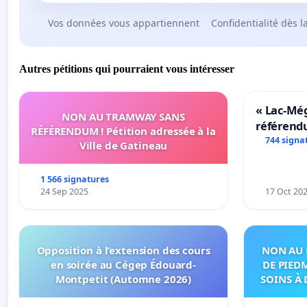
Vos données vous appartiennent
Confidentialité dès l
Autres pétitions qui pourraient vous intéresser
« Lac-Mé
NON AU TRAMWAY SANS
référend
RÉFÉRENDUM ! Pétition adressée à la
transform
744 signa
Ville de Gatineau
notre terr
1 566 signatures
24 Sep 2025
17 Oct 20
Opposition à l’extension des cours
NON AU 
en soirée au Cégep Édouard-
DE PIED
Montpetit (Automne 2026)
SOINS À 
DANS