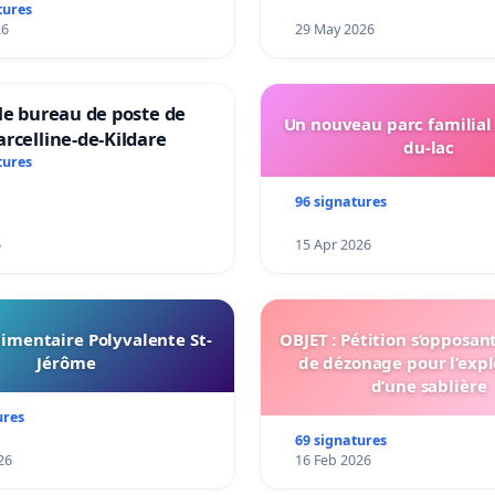
tures
26
29 May 2026
le bureau de poste de
Un nouveau parc familial
rcelline-de-Kildare
du-lac
tures
96 signatures
6
15 Apr 2026
imentaire Polyvalente St-
OBJET : Pétition s’opposan
Jérôme
de dézonage pour l’expl
d’une sablière
ures
69 signatures
26
16 Feb 2026