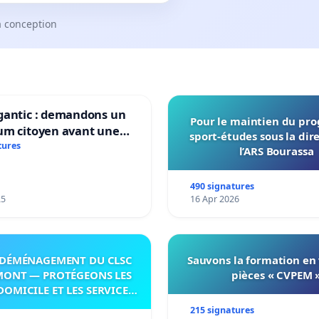
a conception
gantic : demandons un
Pour le maintien du p
um citoyen avant une
sport-études sous la dir
ation irréversible de
tures
l’ARS Bourassa
itoire »
490 signatures
25
16 Apr 2026
DÉMÉNAGEMENT DU CLSC
Sauvons la formation en
MONT — PROTÉGEONS LES
pièces « CVPEM 
DOMICILE ET LES SERVICES
 LES PAYS-D’EN-HAUT!
215 signatures